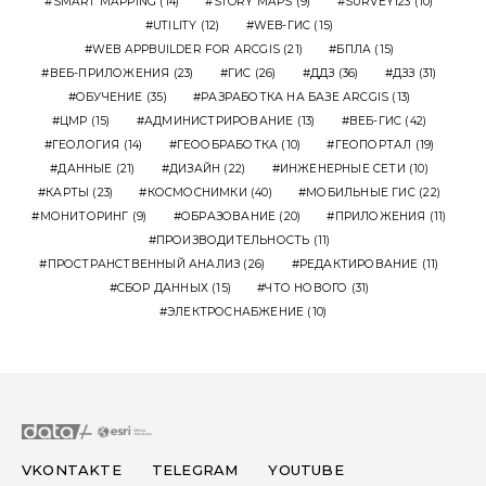
SMART MAPPING
(14)
STORY MAPS
(9)
SURVEY123
(10)
UTILITY
(12)
WEB-ГИС
(15)
WEB APPBUILDER FOR ARCGIS
(21)
БПЛА
(15)
ВЕБ-ПРИЛОЖЕНИЯ
(23)
ГИС
(26)
ДДЗ
(36)
ДЗЗ
(31)
ОБУЧЕНИЕ
(35)
РАЗРАБОТКА НА БАЗЕ ARCGIS
(13)
ЦМР
(15)
АДМИНИСТРИРОВАНИЕ
(13)
ВЕБ-ГИС
(42)
ГЕОЛОГИЯ
(14)
ГЕООБРАБОТКА
(10)
ГЕОПОРТАЛ
(19)
ДАННЫЕ
(21)
ДИЗАЙН
(22)
ИНЖЕНЕРНЫЕ СЕТИ
(10)
КАРТЫ
(23)
КОСМОСНИМКИ
(40)
МОБИЛЬНЫЕ ГИС
(22)
МОНИТОРИНГ
(9)
ОБРАЗОВАНИЕ
(20)
ПРИЛОЖЕНИЯ
(11)
ПРОИЗВОДИТЕЛЬНОСТЬ
(11)
ПРОСТРАНСТВЕННЫЙ АНАЛИЗ
(26)
РЕДАКТИРОВАНИЕ
(11)
СБОР ДАННЫХ
(15)
ЧТО НОВОГО
(31)
ЭЛЕКТРОСНАБЖЕНИЕ
(10)
VKONTAKTE
TELEGRAM
YOUTUBE