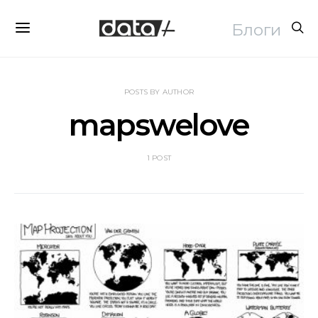
Блоги
POSTS BY AUTHOR
mapswelove
1 POST