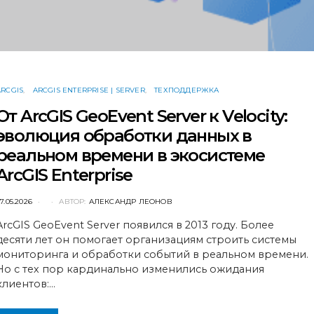
ARCGIS
ARCGIS ENTERPRISE | SERVER
ТЕХПОДДЕРЖКА
От ArcGIS GeoEvent Server к Velocity:
эволюция обработки данных в
реальном времени в экосистеме
ArcGIS Enterprise
POSTED
7.05.2026
АВТОР:
АЛЕКСАНДР ЛЕОНОВ
ON
ArcGIS GeoEvent Server появился в 2013 году. Более
десяти лет он помогает организациям строить системы
мониторинга и обработки событий в реальном времени.
Но с тех пор кардинально изменились ожидания
клиентов:…