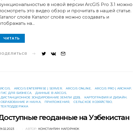
функциональностью в новой версии ArcGIS Pro 3.1 можно
посмотреть это видео обзор и прочитать в нашей статье.
Каталог слоёв Каталог слоёв можно создавать и
отображать на…
ЧИТАТЬ
ПОДЕЛИТЬСЯ
ARCGIS
ARCGIS ENTERPRISE | SERVER
ARCGIS ONLINE
ARCGIS PRO | ARCMAP
ГИС ДЛЯ БИЗНЕСА
ДАННЫЕ В ARCGIS
ДИСТАНЦИОННОЕ ЗОНДИРОВАНИЕ ЗЕМЛИ (ДЗЗ)
КАРТОГРАФИЯ И ДИЗАЙН
ОБРАЗОВАНИЕ И НАУКА
ПРИЛОЖЕНИЯ
СЕЛЬСКОЕ ХОЗЯЙСТВО
ТЕХПОДДЕРЖКА
Доступные геоданные на Узбекистан
POSTED
9.02.2023
АВТОР:
КОНСТАНТИН НАГОРНЮК
ON