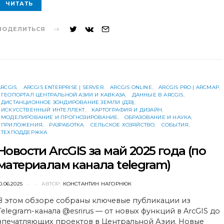
ЧИТАТЬ
ПОДЕЛИТЬСЯ
ARCGIS
ARCGIS ENTERPRISE | SERVER
ARCGIS ONLINE
ARCGIS PRO | ARCMAP
ГЕОПОРТАЛ ЦЕНТРАЛЬНОЙ АЗИИ И КАВКАЗА
ДАННЫЕ В ARCGIS
ДИСТАНЦИОННОЕ ЗОНДИРОВАНИЕ ЗЕМЛИ (ДЗЗ)
ИСКУССТВЕННЫЙ ИНТЕЛЛЕКТ
КАРТОГРАФИЯ И ДИЗАЙН
МОДЕЛИРОВАНИЕ И ПРОГНОЗИРОВАНИЕ
ОБРАЗОВАНИЕ И НАУКА
ПРИЛОЖЕНИЯ
РАЗРАБОТКА
СЕЛЬСКОЕ ХОЗЯЙСТВО
СОБЫТИЯ
ТЕХПОДДЕРЖКА
Новости ArcGIS за май 2025 года (по
материалам канала telegram)
POSTED
0.06.2025
АВТОР:
КОНСТАНТИН НАГОРНЮК
ON
В этом обзоре собраны ключевые публикации из
Telegram-канала @esrirus — от новых функций в ArcGIS до
впечатляющих проектов в Центральной Азии. Новые