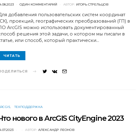
POSTED
4.08.2023
ОДИН КОММЕНТАРИЙ
АВТОР:
ИГОРЬ СТРЕЛЬЦОВ
ON
Для добавления пользовательских систем координат
(СК), проекций, географических преобразований (ГП) в
ПО ArcGIS можно использовать документированный
способ решения этой задачи, о котором мы писали в
статье, или способ, который практически…
ЧИТАТЬ
ПОДЕЛИТЬСЯ
ARCGIS
ТЕХПОДДЕРЖКА
Что нового в ArcGIS CityEngine 2023
POSTED
4.07.2023
АВТОР:
АЛЕКСАНДР ЛЕОНОВ
ON