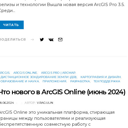
релизы и технологии Вышла новая версия ArcGIS Pro 3.5.
Среди…
ЧИТАТЬ
ПОДЕЛИТЬСЯ
ARCGIS
ARCGIS ONLINE
ARCGIS PRO | ARCMAP
ДИСТАНЦИОННОЕ ЗОНДИРОВАНИЕ ЗЕМЛИ (ДЗЗ)
КАРТОГРАФИЯ И ДИЗАЙН
ОБРАЗОВАНИЕ И НАУКА
ПРИЛОЖЕНИЯ
РАЗРАБОТКА
ТЕХПОДДЕРЖКА
Что нового в ArcGIS Online (июнь 2024)
POSTED
8.06.2024
АВТОР:
V.RAGULIN
ON
ArcGIS Online это уникальная платформа, стирающая
границы между пользователями и реализующая
беспрепятственную совместную работу с