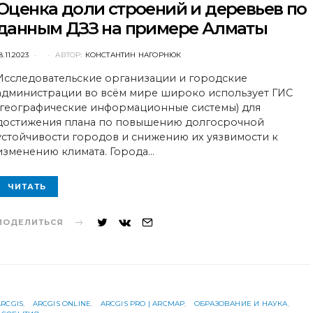
Оценка доли строений и деревьев по
данным ДЗЗ на примере Алматы
POSTED
8.11.2023
АВТОР:
КОНСТАНТИН НАГОРНЮК
ON
Исследовательские организации и городские
администрации во всём мире широко использует ГИС
(географические информационные системы) для
достижения плана по повышению долгосрочной
устойчивости городов и снижению их уязвимости к
изменению климата. Города…
ЧИТАТЬ
ПОДЕЛИТЬСЯ
ARCGIS
ARCGIS ONLINE
ARCGIS PRO | ARCMAP
ОБРАЗОВАНИЕ И НАУКА