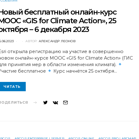
СОБЫТИЯ
Новый бесплатный онлайн-курс
MOOC «GIS for Climate Action», 25
октября – 6 декабря 2023
POSTED
5.06.2023
АВТОР:
АЛЕКСАНДР ЛЕОНОВ
ON
Esri открыла регистрацию на участие в совершенно
новом онлайн-курсе MOOC «GIS for Climate Action» (ГИС
для принятия мер в области изменения климата).
Участие бесплатное
Курс начнётся 25 октября…
ЧИТАТЬ
ПОДЕЛИТЬСЯ
ARCGIS
ARCGIS ENTERPRISE | SERVER
ARCGIS ONLINE
ARCGIS PRO | ARCMAP