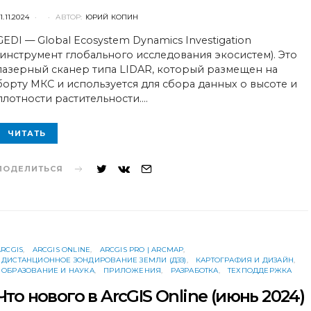
POSTED
1.11.2024
АВТОР:
ЮРИЙ КОПИН
ON
GEDI — Global Ecosystem Dynamics Investigation
(инструмент глобального исследования экосистем). Это
лазерный cканер типа LIDAR, который размещен на
борту МКС и используется для сбора данных о высоте и
плотности растительности.…
ЧИТАТЬ
ПОДЕЛИТЬСЯ
ARCGIS
ARCGIS ONLINE
ARCGIS PRO | ARCMAP
ДИСТАНЦИОННОЕ ЗОНДИРОВАНИЕ ЗЕМЛИ (ДЗЗ)
КАРТОГРАФИЯ И ДИЗАЙН
ОБРАЗОВАНИЕ И НАУКА
ПРИЛОЖЕНИЯ
РАЗРАБОТКА
ТЕХПОДДЕРЖКА
Что нового в ArcGIS Online (июнь 2024)