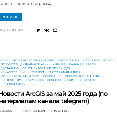
уровень водного стресса,…
ЧИТАТЬ
ПОДЕЛИТЬСЯ
ARCGIS
ARCGIS ENTERPRISE | SERVER
ARCGIS ONLINE
ARCGIS PRO | ARCMAP
ГЕОПОРТАЛ ЦЕНТРАЛЬНОЙ АЗИИ И КАВКАЗА
ДАННЫЕ В ARCGIS
ДИСТАНЦИОННОЕ ЗОНДИРОВАНИЕ ЗЕМЛИ (ДЗЗ)
ИСКУССТВЕННЫЙ ИНТЕЛЛЕКТ
КАРТОГРАФИЯ И ДИЗАЙН
МОДЕЛИРОВАНИЕ И ПРОГНОЗИРОВАНИЕ
ОБРАЗОВАНИЕ И НАУКА
ПРИЛОЖЕНИЯ
РАЗРАБОТКА
СЕЛЬСКОЕ ХОЗЯЙСТВО
СОБЫТИЯ
ТЕХПОДДЕРЖКА
Новости ArcGIS за май 2025 года (по
материалам канала telegram)
POSTED
0.06.2025
АВТОР:
КОНСТАНТИН НАГОРНЮК
ON