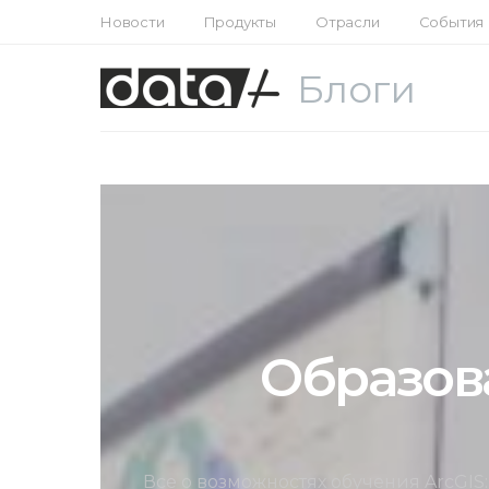
Новости
Продукты
Отрасли
События
Блоги
Образов
Все о возможностях обучения ArcGIS: 