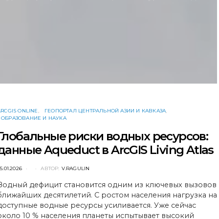
ARCGIS ONLINE
ГЕОПОРТАЛ ЦЕНТРАЛЬНОЙ АЗИИ И КАВКАЗА
ОБРАЗОВАНИЕ И НАУКА
Глобальные риски водных ресурсов:
данные Aqueduct в ArcGIS Living Atlas
POSTED
5.01.2026
АВТОР:
V.RAGULIN
ON
Водный дефицит становится одним из ключевых вызовов
ближайших десятилетий. С ростом населения нагрузка на
доступные водные ресурсы усиливается. Уже сейчас
около 10 % населения планеты испытывает высокий