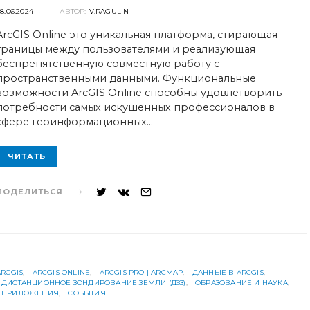
POSTED
8.06.2024
АВТОР:
V.RAGULIN
ON
ArcGIS Online это уникальная платформа, стирающая
границы между пользователями и реализующая
беспрепятственную совместную работу с
пространственными данными. Функциональные
возможности ArcGIS Online способны удовлетворить
потребности самых искушенных профессионалов в
сфере геоинформационных…
ЧИТАТЬ
ПОДЕЛИТЬСЯ
ARCGIS
ARCGIS ONLINE
ARCGIS PRO | ARCMAP
ДАННЫЕ В ARCGIS
ДИСТАНЦИОННОЕ ЗОНДИРОВАНИЕ ЗЕМЛИ (ДЗЗ)
ОБРАЗОВАНИЕ И НАУКА
ПРИЛОЖЕНИЯ
СОБЫТИЯ