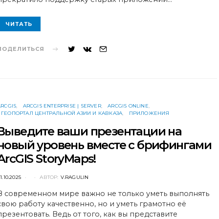
ЧИТАТЬ
ПОДЕЛИТЬСЯ
ARCGIS
ARCGIS ENTERPRISE | SERVER
ARCGIS ONLINE
ГЕОПОРТАЛ ЦЕНТРАЛЬНОЙ АЗИИ И КАВКАЗА
ПРИЛОЖЕНИЯ
Выведите ваши презентации на
новый уровень вместе с брифингами
ArcGIS StoryMaps!
POSTED
1.10.2025
АВТОР:
V.RAGULIN
ON
В современном мире важно не только уметь выполнять
свою работу качественно, но и уметь грамотно её
презентовать. Ведь от того, как вы представите