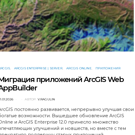
ARCGIS
ARCGIS ENTERPRISE | SERVER
ARCGIS ONLINE
ПРИЛОЖЕНИЯ
Миграция приложений ArcGIS Web
AppBuilder
POSTED
1.01.2026
АВТОР:
V.RAGULIN
ON
ArcGIS постоянно развивается, непрерывно улучшая свои
богатые возможности. Вышедшее обновление ArcGIS
Online и ArcGIS Enterprise 12.0 принесло множество
впечатляющих улучшений и новшеств, но вместе с тем
прекратило поддержку старых приложений…