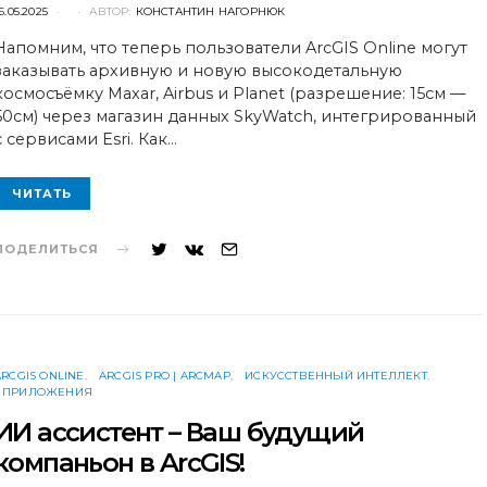
POSTED
6.05.2025
АВТОР:
КОНСТАНТИН НАГОРНЮК
ON
Напомним, что теперь пользователи ArcGIS Online могут
заказывать архивную и новую высокодетальную
космосъёмку Maxar, Airbus и Planet (разрешение: 15см —
50cм) через магазин данных SkyWatch, интегрированный
с сервисами Esri. Как…
ЧИТАТЬ
ПОДЕЛИТЬСЯ
ARCGIS ONLINE
ARCGIS PRO | ARCMAP
ИСКУССТВЕННЫЙ ИНТЕЛЛЕКТ
ПРИЛОЖЕНИЯ
ИИ ассистент – Ваш будущий
компаньон в ArcGIS!