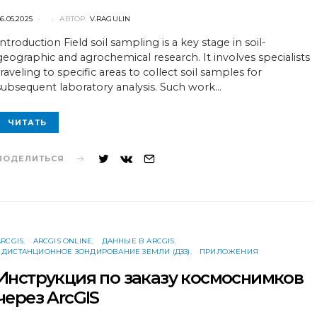
POSTED
6.05.2025
АВТОР:
V.RAGULIN
ON
Introduction Field soil sampling is a key stage in soil-
geographic and agrochemical research. It involves specialists
traveling to specific areas to collect soil samples for
subsequent laboratory analysis. Such work…
ЧИТАТЬ
ПОДЕЛИТЬСЯ
ARCGIS
ARCGIS ONLINE
ДАННЫЕ В ARCGIS
ДИСТАНЦИОННОЕ ЗОНДИРОВАНИЕ ЗЕМЛИ (ДЗЗ)
ПРИЛОЖЕНИЯ
Инструкция по заказу космоснимков
через ArcGIS