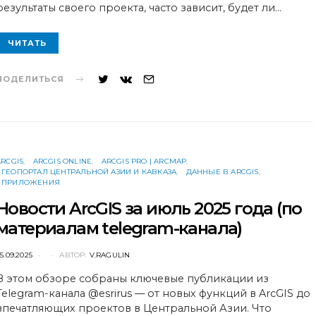
результаты своего проекта, часто зависит, будет ли…
ЧИТАТЬ
ПОДЕЛИТЬСЯ
ARCGIS
ARCGIS ONLINE
ARCGIS PRO | ARCMAP
ГЕОПОРТАЛ ЦЕНТРАЛЬНОЙ АЗИИ И КАВКАЗА
ДАННЫЕ В ARCGIS
ПРИЛОЖЕНИЯ
Новости ArcGIS за июль 2025 года (по
материалам telegram-канала)
POSTED
5.09.2025
АВТОР:
V.RAGULIN
ON
В этом обзоре собраны ключевые публикации из
Telegram-канала @esrirus — от новых функций в ArcGIS до
впечатляющих проектов в Центральной Азии. Что