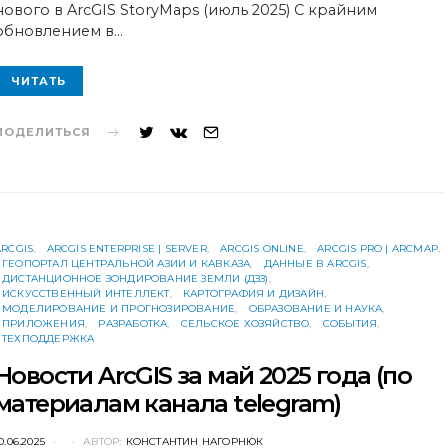
нового в ArcGIS StoryMaps (июль 2025) С крайним
обновлением в…
ЧИТАТЬ
ПОДЕЛИТЬСЯ
ARCGIS
ARCGIS ENTERPRISE | SERVER
ARCGIS ONLINE
ARCGIS PRO | ARCMAP
ГЕОПОРТАЛ ЦЕНТРАЛЬНОЙ АЗИИ И КАВКАЗА
ДАННЫЕ В ARCGIS
ДИСТАНЦИОННОЕ ЗОНДИРОВАНИЕ ЗЕМЛИ (ДЗЗ)
ИСКУССТВЕННЫЙ ИНТЕЛЛЕКТ
КАРТОГРАФИЯ И ДИЗАЙН
МОДЕЛИРОВАНИЕ И ПРОГНОЗИРОВАНИЕ
ОБРАЗОВАНИЕ И НАУКА
ПРИЛОЖЕНИЯ
РАЗРАБОТКА
СЕЛЬСКОЕ ХОЗЯЙСТВО
СОБЫТИЯ
ТЕХПОДДЕРЖКА
Новости ArcGIS за май 2025 года (по
материалам канала telegram)
POSTED
0.06.2025
АВТОР:
КОНСТАНТИН НАГОРНЮК