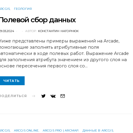
ARCGIS
ГЕОЛОГИЯ
Полевой сбор данных
POSTED
9.03.2024
АВТОР:
КОНСТАНТИН НАГОРНЮК
ON
Ниже представлены примеры выражений на Arcade,
помогающие заполнять атрибутивные поля
автоматически в ходе полевых работ. Выражение Arcade
для заполнения атрибута значением из другого слоя на
основе пересечения первого слоя со…
ЧИТАТЬ
ПОДЕЛИТЬСЯ
ARCGIS
ARCGIS ONLINE
ARCGIS PRO | ARCMAP
ДАННЫЕ В ARCGIS