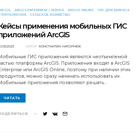
ARCGIS
ARCGIS ENTERPRISE | SERVER
ARCGIS ONLINE
ГИС ДЛЯ БИЗНЕСА
ПРИЛОЖЕНИЯ
СЕЛЬСКОЕ ХОЗЯЙСТВО
Кейсы применения мобильных ГИС
приложений ArcGIS
POSTED
0.03.2023
АВТОР:
КОНСТАНТИН НАГОРНЮК
ON
Мобильные ГИС приложения являются неотъемлемой
частью платформы ArcGIS. Приложения входят в ArcGIS
Enterprise или ArcGIS Online, поэтому при наличии этих
продуктов, можно сразу начинать использовать их.
Мобильные приложения позволяют решать…
ЧИТАТЬ
ПОДЕЛИТЬСЯ