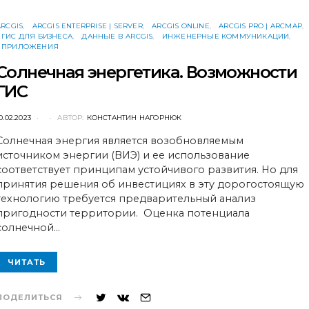
ARCGIS
ARCGIS ENTERPRISE | SERVER
ARCGIS ONLINE
ARCGIS PRO | ARCMAP
ГИС ДЛЯ БИЗНЕСА
ДАННЫЕ В ARCGIS
ИНЖЕНЕРНЫЕ КОММУНИКАЦИИ
ПРИЛОЖЕНИЯ
Солнечная энергетика. Возможности
ГИС
POSTED
0.02.2023
АВТОР:
КОНСТАНТИН НАГОРНЮК
ON
Солнечная энергия является возобновляемым
источником энергии (ВИЭ) и ее использование
соответствует принципам устойчивого развития. Но для
принятия решения об инвестициях в эту дорогостоящую
технологию требуется предварительный анализ
пригодности территории. Оценка потенциала
солнечной…
ЧИТАТЬ
ПОДЕЛИТЬСЯ