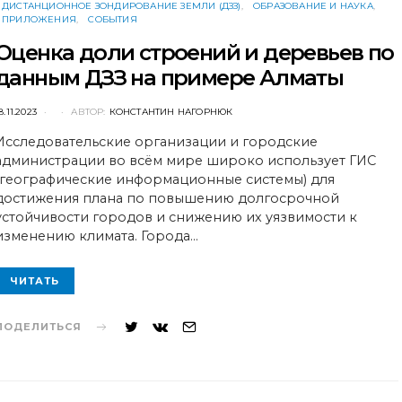
ДИСТАНЦИОННОЕ ЗОНДИРОВАНИЕ ЗЕМЛИ (ДЗЗ)
ОБРАЗОВАНИЕ И НАУКА
ПРИЛОЖЕНИЯ
СОБЫТИЯ
Оценка доли строений и деревьев по
данным ДЗЗ на примере Алматы
POSTED
8.11.2023
АВТОР:
КОНСТАНТИН НАГОРНЮК
ON
Исследовательские организации и городские
администрации во всём мире широко использует ГИС
(географические информационные системы) для
достижения плана по повышению долгосрочной
устойчивости городов и снижению их уязвимости к
изменению климата. Города…
ЧИТАТЬ
ПОДЕЛИТЬСЯ