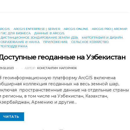
ARCGIS
ARCGIS ENTERPRISE | SERVER
ARCGIS ONLINE
ARCGIS PRO | ARCMAP
ГИС ДЛЯ БИЗНЕСА
ДАННЫЕ В ARCGIS
ДИСТАНЦИОННОЕ ЗОНДИРОВАНИЕ ЗЕМЛИ (ДЗЗ)
КАРТОГРАФИЯ И ДИЗАЙН
ОБРАЗОВАНИЕ И НАУКА
ПРИЛОЖЕНИЯ
СЕЛЬСКОЕ ХОЗЯЙСТВО
ТЕХПОДДЕРЖКА
Доступные геоданные на Узбекистан
POSTED
9.02.2023
АВТОР:
КОНСТАНТИН НАГОРНЮК
ON
В геоинформационную платформу ArcGIS включена
обширная коллекция геоданных на весь земной шар,
включая пространственные данные на отдельные страны
и регионы, в том числе на Узбекистан, Казахстан,
Азербайджан, Армению и другие…
ЧИТАТЬ