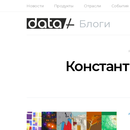
Новости
Продукты
Отрасли
События
Блоги
Констан