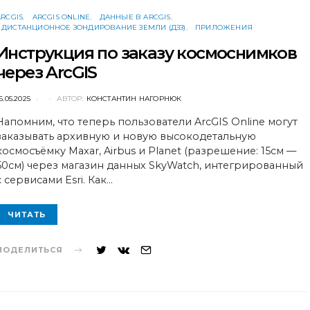
ARCGIS
ARCGIS ONLINE
ДАННЫЕ В ARCGIS
ДИСТАНЦИОННОЕ ЗОНДИРОВАНИЕ ЗЕМЛИ (ДЗЗ)
ПРИЛОЖЕНИЯ
Инструкция по заказу космоснимков
через ArcGIS
POSTED
6.05.2025
АВТОР:
КОНСТАНТИН НАГОРНЮК
ON
Напомним, что теперь пользователи ArcGIS Online могут
заказывать архивную и новую высокодетальную
космосъёмку Maxar, Airbus и Planet (разрешение: 15см —
50cм) через магазин данных SkyWatch, интегрированный
с сервисами Esri. Как…
ЧИТАТЬ
ПОДЕЛИТЬСЯ