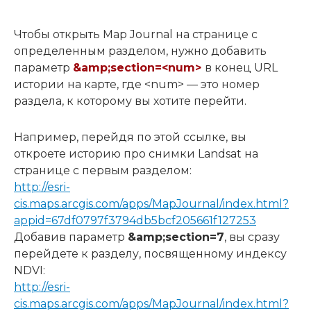
Чтобы открыть Map Journal на странице с
определенным разделом, нужно добавить
параметр
&amp;section=<num>
в конец URL
истории на карте, где <num> — это номер
раздела, к которому вы хотите перейти.
Например, перейдя по этой ссылке, вы
откроете историю про снимки Landsat на
странице с первым разделом:
http://esri-
cis.maps.arcgis.com/apps/MapJournal/index.html?
appid=67df0797f3794db5bcf205661f127253
Добавив параметр
&amp;section=7
, вы сразу
перейдете к разделу, посвященному индексу
NDVI:
http://esri-
cis.maps.arcgis.com/apps/MapJournal/index.html?