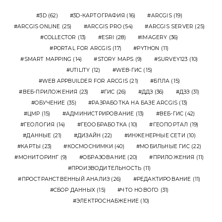
3D
(62)
3D-КАРТОГРАФИЯ
(16)
ARCGIS
(19)
ARCGIS ONLINE
(25)
ARCGIS PRO
(54)
ARCGIS SERVER
(25)
COLLECTOR
(13)
ESRI
(28)
IMAGERY
(36)
PORTAL FOR ARCGIS
(17)
PYTHON
(11)
SMART MAPPING
(14)
STORY MAPS
(9)
SURVEY123
(10)
UTILITY
(12)
WEB-ГИС
(15)
WEB APPBUILDER FOR ARCGIS
(21)
БПЛА
(15)
ВЕБ-ПРИЛОЖЕНИЯ
(23)
ГИС
(26)
ДДЗ
(36)
ДЗЗ
(31)
ОБУЧЕНИЕ
(35)
РАЗРАБОТКА НА БАЗЕ ARCGIS
(13)
ЦМР
(15)
АДМИНИСТРИРОВАНИЕ
(13)
ВЕБ-ГИС
(42)
ГЕОЛОГИЯ
(14)
ГЕООБРАБОТКА
(10)
ГЕОПОРТАЛ
(19)
ДАННЫЕ
(21)
ДИЗАЙН
(22)
ИНЖЕНЕРНЫЕ СЕТИ
(10)
КАРТЫ
(23)
КОСМОСНИМКИ
(40)
МОБИЛЬНЫЕ ГИС
(22)
МОНИТОРИНГ
(9)
ОБРАЗОВАНИЕ
(20)
ПРИЛОЖЕНИЯ
(11)
ПРОИЗВОДИТЕЛЬНОСТЬ
(11)
ПРОСТРАНСТВЕННЫЙ АНАЛИЗ
(26)
РЕДАКТИРОВАНИЕ
(11)
СБОР ДАННЫХ
(15)
ЧТО НОВОГО
(31)
ЭЛЕКТРОСНАБЖЕНИЕ
(10)