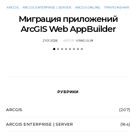
ARCGIS
ARCGIS ENTERPRISE | SERVER
ARCGIS ONLINE
ПРИЛОЖЕНИЯ
Миграция приложений
ArcGIS Web AppBuilder
POSTED
21.01.2026
АВТОР:
V.RAGULIN
ON
РУБРИКИ
ARCGIS
(207)
ARCGIS ENTERPRISE | SERVER
(164)