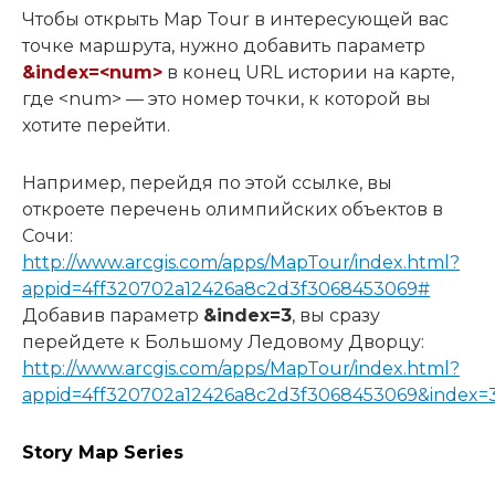
Чтобы открыть Map Tour в интересующей вас
точке маршрута, нужно добавить параметр
&index=<num>
в конец URL истории на карте,
где <num> — это номер точки, к которой вы
хотите перейти.
Например, перейдя по этой ссылке, вы
откроете перечень олимпийских объектов в
Сочи:
http://www.arcgis.com/apps/MapTour/index.html?
appid=4ff320702a12426a8c2d3f3068453069#
Добавив параметр
&index=3
, вы сразу
перейдете к Большому Ледовому Дворцу:
http://www.arcgis.com/apps/MapTour/index.html?
appid=4ff320702a12426a8c2d3f3068453069&index=
Story Map Series