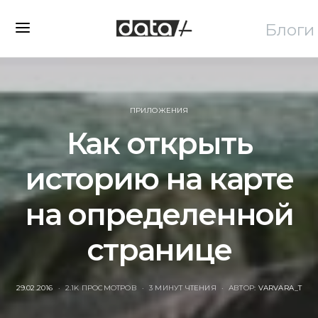
Блоги
ПРИЛОЖЕНИЯ
Как открыть
историю на карте
на определенной
странице
POSTED
29.02.2016
2.1K ПРОСМОТРОВ
3 МИНУТ ЧТЕНИЯ
АВТОР:
VARVARA_T
ON