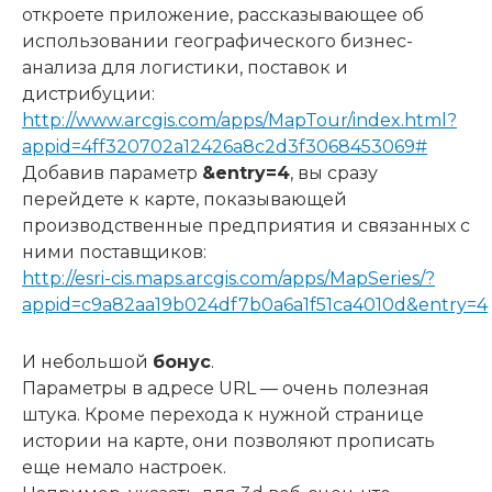
откроете приложение, рассказывающее об
использовании географического бизнес-
анализа для логистики, поставок и
дистрибуции:
http://www.arcgis.com/apps/MapTour/index.html?
appid=4ff320702a12426a8c2d3f3068453069#
Добавив параметр
&entry=4
, вы сразу
перейдете к карте, показывающей
производственные предприятия и связанных с
ними поставщиков:
http://esri-cis.maps.arcgis.com/apps/MapSeries/?
appid=c9a82aa19b024df7b0a6a1f51ca4010d&entry=4
И небольшой
бонус
.
Параметры в адресе URL — очень полезная
штука. Кроме перехода к нужной странице
истории на карте, они позволяют прописать
еще немало настроек.