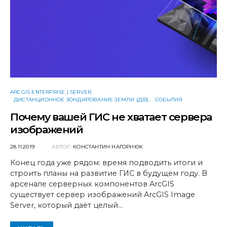
ARCGIS ENTERPRISE | SERVER
ДИСТАНЦИОННОЕ ЗОНДИРОВАНИЕ ЗЕМЛИ (ДЗЗ)
СОБЫТИЯ
Почему вашей ГИС не хватает сервера
изображений
POSTED
28.11.2019
АВТОР:
КОНСТАНТИН НАГОРНЮК
ON
Конец года уже рядом: время подводить итоги и
строить планы на развитие ГИС в будущем году. В
арсенале серверных компонентов ArcGIS
существует сервер изображений ArcGIS Image
Server, который даёт целый…