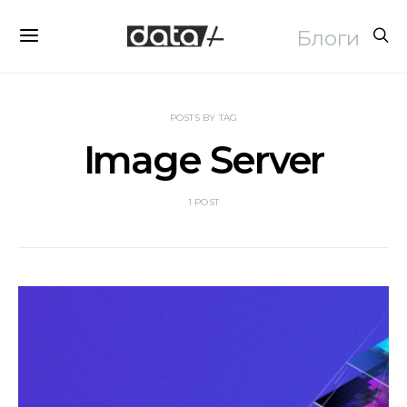
Блоги
POSTS BY TAG
Image Server
1 POST