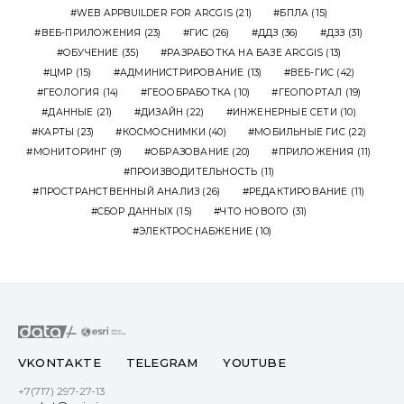
WEB APPBUILDER FOR ARCGIS
(21)
БПЛА
(15)
ВЕБ-ПРИЛОЖЕНИЯ
(23)
ГИС
(26)
ДДЗ
(36)
ДЗЗ
(31)
ОБУЧЕНИЕ
(35)
РАЗРАБОТКА НА БАЗЕ ARCGIS
(13)
ЦМР
(15)
АДМИНИСТРИРОВАНИЕ
(13)
ВЕБ-ГИС
(42)
ГЕОЛОГИЯ
(14)
ГЕООБРАБОТКА
(10)
ГЕОПОРТАЛ
(19)
ДАННЫЕ
(21)
ДИЗАЙН
(22)
ИНЖЕНЕРНЫЕ СЕТИ
(10)
КАРТЫ
(23)
КОСМОСНИМКИ
(40)
МОБИЛЬНЫЕ ГИС
(22)
МОНИТОРИНГ
(9)
ОБРАЗОВАНИЕ
(20)
ПРИЛОЖЕНИЯ
(11)
ПРОИЗВОДИТЕЛЬНОСТЬ
(11)
ПРОСТРАНСТВЕННЫЙ АНАЛИЗ
(26)
РЕДАКТИРОВАНИЕ
(11)
СБОР ДАННЫХ
(15)
ЧТО НОВОГО
(31)
ЭЛЕКТРОСНАБЖЕНИЕ
(10)
VKONTAKTE
TELEGRAM
YOUTUBE
+7(717) 297-27-13