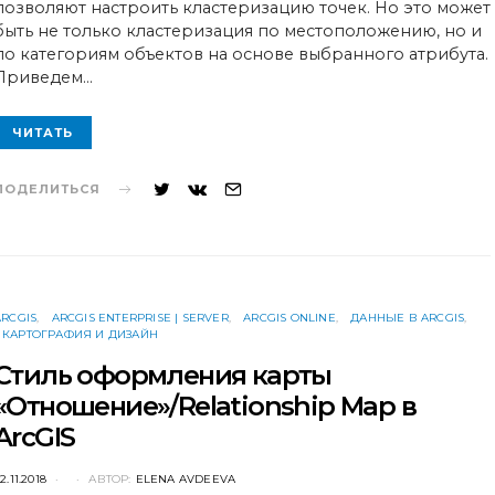
позволяют настроить кластеризацию точек. Но это может
быть не только кластеризация по местоположению, но и
по категориям объектов на основе выбранного атрибута.
Приведем…
ЧИТАТЬ
ПОДЕЛИТЬСЯ
ARCGIS
ARCGIS ENTERPRISE | SERVER
ARCGIS ONLINE
ДАННЫЕ В ARCGIS
КАРТОГРАФИЯ И ДИЗАЙН
Стиль оформления карты
«Отношение»/Relationship Map в
ArcGIS
POSTED
2.11.2018
АВТОР:
ELENA AVDEEVA