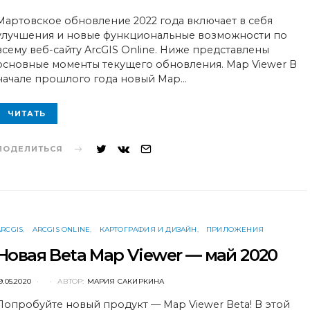
ON
Мартовское обновление 2022 года включает в себя
улучшения и новые функциональные возможности по
всему веб-сайту ArcGIS Online. Ниже представлены
основные моменты текущего обновления. Map Viewer В
начале прошлого года новый Map…
ЧИТАТЬ
ПОДЕЛИТЬСЯ
ARCGIS
ARCGIS ONLINE
КАРТОГРАФИЯ И ДИЗАЙН
ПРИЛОЖЕНИЯ
Новая Beta Map Viewer — май 2020
POSTED
9.05.2020
АВТОР:
МАРИЯ САКИРКИНА
ON
Попробуйте новый продукт — Map Viewer Beta! В этой