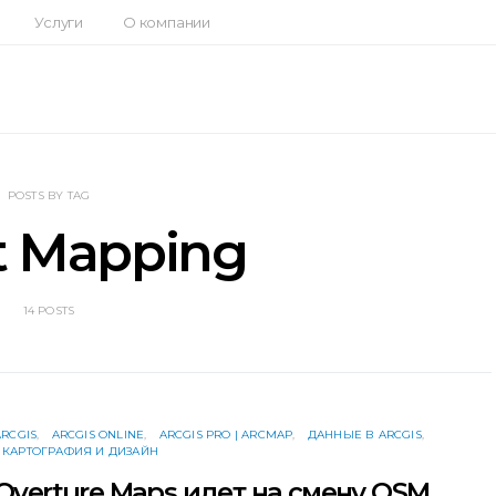
Услуги
О компании
POSTS BY TAG
t Mapping
14 POSTS
ARCGIS
ARCGIS ONLINE
ARCGIS PRO | ARCMAP
ДАННЫЕ В ARCGIS
КАРТОГРАФИЯ И ДИЗАЙН
Overture Maps идет на смену OSM