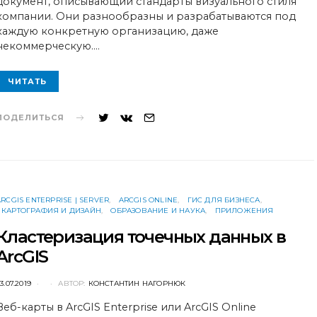
документ, описывающий стандарты визуального стиля
компании. Они разнообразны и разрабатываются под
каждую конкретную организацию, даже
некоммерческую.…
ЧИТАТЬ
ПОДЕЛИТЬСЯ
ARCGIS ENTERPRISE | SERVER
ARCGIS ONLINE
ГИС ДЛЯ БИЗНЕСА
КАРТОГРАФИЯ И ДИЗАЙН
ОБРАЗОВАНИЕ И НАУКА
ПРИЛОЖЕНИЯ
Кластеризация точечных данных в
ArcGIS
POSTED
3.07.2019
АВТОР:
КОНСТАНТИН НАГОРНЮК
ON
Веб-карты в ArcGIS Enterprise или ArcGIS Online