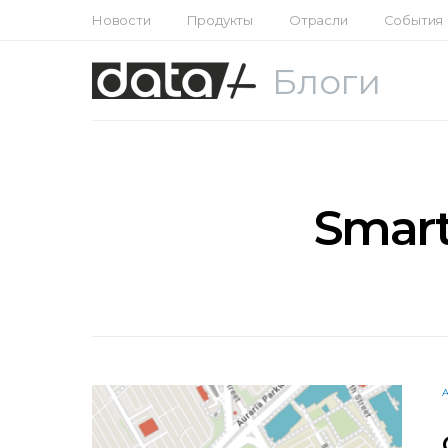
Новости
Продукты
Отрасли
События
Блоги
Smar