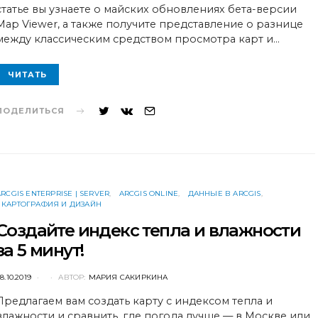
статье вы узнаете о майских обновлениях бета-версии
Map Viewer, а также получите представление о разнице
между классическим средством просмотра карт и…
ЧИТАТЬ
ПОДЕЛИТЬСЯ
ARCGIS ENTERPRISE | SERVER
ARCGIS ONLINE
ДАННЫЕ В ARCGIS
КАРТОГРАФИЯ И ДИЗАЙН
Создайте индекс тепла и влажности
за 5 минут!
POSTED
8.10.2019
АВТОР:
МАРИЯ САКИРКИНА
ON
Предлагаем вам создать карту с индексом тепла и
влажности и сравнить, где погода лучше — в Москве или