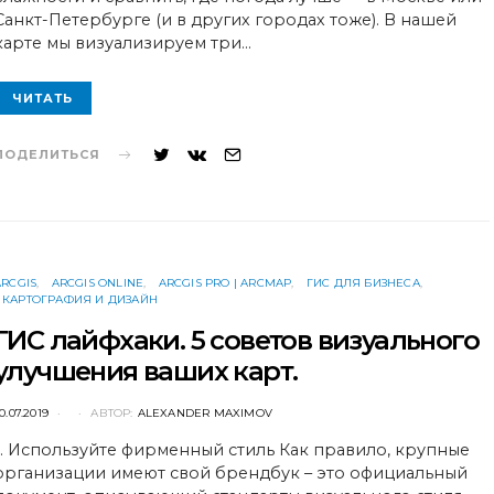
Санкт-Петербурге (и в других городах тоже). В нашей
карте мы визуализируем три…
ЧИТАТЬ
ПОДЕЛИТЬСЯ
ARCGIS
ARCGIS ONLINE
ARCGIS PRO | ARCMAP
ГИС ДЛЯ БИЗНЕСА
КАРТОГРАФИЯ И ДИЗАЙН
ГИС лайфхаки. 5 советов визуального
улучшения ваших карт.
POSTED
0.07.2019
АВТОР:
ALEXANDER MAXIMOV
ON
1. Используйте фирменный стиль Как правило, крупные
организации имеют свой брендбук – это официальный