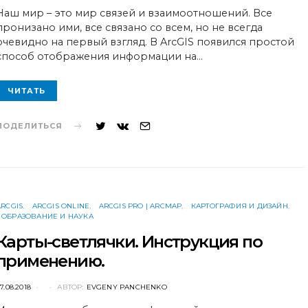
ON
Наш мир – это мир связей и взаимоотношений. Все
пронизано ими, все связано со всем, но не всегда
очевидно на первый взгляд. В ArcGIS появился простой
способ отображения информации на…
ЧИТАТЬ
ПОДЕЛИТЬСЯ
ARCGIS
ARCGIS ONLINE
ARCGIS PRO | ARCMAP
КАРТОГРАФИЯ И ДИЗАЙН
ОБРАЗОВАНИЕ И НАУКА
Карты-светлячки. Инструкция по
применению.
POSTED
7.08.2018
АВТОР:
EVGENY PANCHENKO
ON