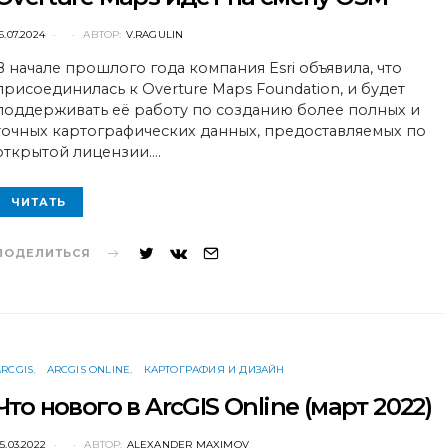
POSTED
6.07.2024
АВТОР:
V.RAGULIN
ON
В начале прошлого года компания Esri объявила, что
присоединилась к Overture Maps Foundation, и будет
поддерживать её работу по созданию более полных и
точных картографических данных, предоставляемых по
открытой лицензии.…
ЧИТАТЬ
ПОДЕЛИТЬСЯ
ARCGIS
ARCGIS ONLINE
КАРТОГРАФИЯ И ДИЗАЙН
Что нового в ArcGIS Online (март 2022)
POSTED
5.03.2022
АВТОР:
ALEXANDER MAXIMOV