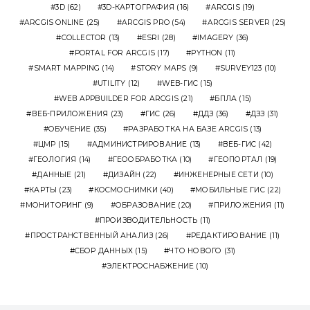
3D
(62)
3D-КАРТОГРАФИЯ
(16)
ARCGIS
(19)
ARCGIS ONLINE
(25)
ARCGIS PRO
(54)
ARCGIS SERVER
(25)
COLLECTOR
(13)
ESRI
(28)
IMAGERY
(36)
PORTAL FOR ARCGIS
(17)
PYTHON
(11)
SMART MAPPING
(14)
STORY MAPS
(9)
SURVEY123
(10)
UTILITY
(12)
WEB-ГИС
(15)
WEB APPBUILDER FOR ARCGIS
(21)
БПЛА
(15)
ВЕБ-ПРИЛОЖЕНИЯ
(23)
ГИС
(26)
ДДЗ
(36)
ДЗЗ
(31)
ОБУЧЕНИЕ
(35)
РАЗРАБОТКА НА БАЗЕ ARCGIS
(13)
ЦМР
(15)
АДМИНИСТРИРОВАНИЕ
(13)
ВЕБ-ГИС
(42)
ГЕОЛОГИЯ
(14)
ГЕООБРАБОТКА
(10)
ГЕОПОРТАЛ
(19)
ДАННЫЕ
(21)
ДИЗАЙН
(22)
ИНЖЕНЕРНЫЕ СЕТИ
(10)
КАРТЫ
(23)
КОСМОСНИМКИ
(40)
МОБИЛЬНЫЕ ГИС
(22)
МОНИТОРИНГ
(9)
ОБРАЗОВАНИЕ
(20)
ПРИЛОЖЕНИЯ
(11)
ПРОИЗВОДИТЕЛЬНОСТЬ
(11)
ПРОСТРАНСТВЕННЫЙ АНАЛИЗ
(26)
РЕДАКТИРОВАНИЕ
(11)
СБОР ДАННЫХ
(15)
ЧТО НОВОГО
(31)
ЭЛЕКТРОСНАБЖЕНИЕ
(10)