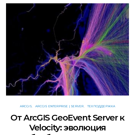
ARCGIS
ARCGIS ENTERPRISE | SERVER
ТЕХПОДДЕРЖКА
AR
От ArcGIS GeoEvent Server к
Velocity: эволюция