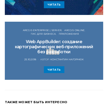
ЧИТАТЬ
ARCGIS ENTERPRISE | SERVER
ARCGIS ONLINE
ГИС ДЛЯ БИЗНЕСА
ПРИЛОЖЕНИЯ
Web AppBuilder: создание
картографических веб-приложений
без разработки
POSTED
25.10.2018
АВТОР:
КОНСТАНТИН НАГОРНЮК
ON
ЧИТАТЬ
ТАКЖЕ МОЖЕТ БЫТЬ ИНТЕРЕСНО