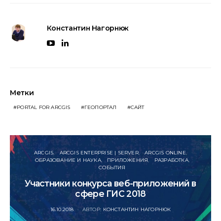
Константин Нагорнюк
Метки
PORTAL FOR ARCGIS
ГЕОПОРТАЛ
САЙТ
ARCGIS
ARCGIS ENTERPRISE | SERVER
ARCGIS ONLINE
ОБРАЗОВАНИЕ И НАУКА
ПРИЛОЖЕНИЯ
РАЗРАБОТКА
СОБЫТИЯ
Участники конкурса веб-приложений в
сфере ГИС 2018
POSTED
16.10.2018
АВТОР:
КОНСТАНТИН НАГОРНЮК
ON