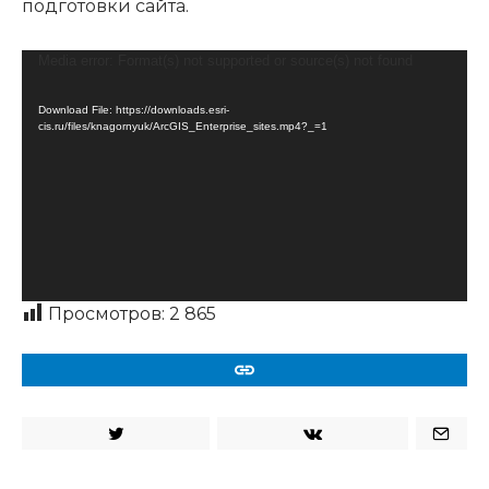
подготовки сайта.
Видеоплеер
Media error: Format(s) not supported or source(s) not found
Download File: https://downloads.esri-
cis.ru/files/knagornyuk/ArcGIS_Enterprise_sites.mp4?_=1
Просмотров:
2 865
URL