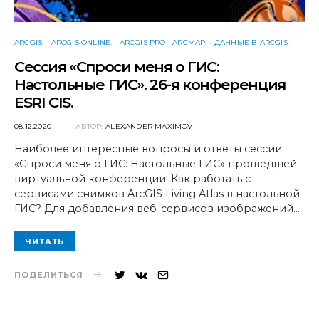
ARCGIS
ARCGIS ONLINE
ARCGIS PRO | ARCMAP
ДАННЫЕ В ARCGIS
Сессия «Спроси меня о ГИС:
Настольные ГИС». 26-я конференция
ESRI CIS.
POSTED
08.12.2020
АВТОР:
ALEXANDER MAXIMOV
ON
Наиболее интересные вопросы и ответы сессии
«Спроси меня о ГИС: Настольные ГИС» прошедшей
виртуальной конференции. Как работать с
сервисами снимков ArcGIS Living Atlas в настольной
ГИС? Для добавления веб-сервисов изображений…
ЧИТАТЬ
ПОДЕЛИТЬСЯ