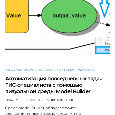
ARCGIS PRO | ARCMAP
ОБРАЗОВАНИЕ И НАУКА
РАЗРАБОТКА
Автоматизация повседневных задач
ГИС-специалиста с помощью
визуальной среды Model Builder
POSTED
19.06.2017
АВТОР:
КОНСТАНТИН НАГОРНЮК
ON
Среда Model Builder обладает почти
неограниченными возможностями по