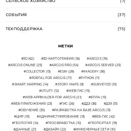
СЕЛЬСКОЕ ХОЗЯЙСТВО
(7)
СОБЫТИЯ
(37)
ТЕХПОДДЕРЖКА
(75)
МЕТКИ
3D
(62)
3D-КАРТОГРАФИЯ
(16)
ARCGIS
(19)
ARCGIS ONLINE
(25)
ARCGIS PRO
(54)
ARCGIS SERVER
(25)
COLLECTOR
(13)
ESRI
(28)
IMAGERY
(36)
PORTAL FOR ARCGIS
(17)
PYTHON
(11)
SMART MAPPING
(14)
STORY MAPS
(9)
SURVEY123
(10)
UTILITY
(12)
WEB-ГИС
(15)
WEB APPBUILDER FOR ARCGIS
(21)
БПЛА
(15)
ВЕБ-ПРИЛОЖЕНИЯ
(23)
ГИС
(26)
ДДЗ
(36)
ДЗЗ
(31)
ОБУЧЕНИЕ
(35)
РАЗРАБОТКА НА БАЗЕ ARCGIS
(13)
ЦМР
(15)
АДМИНИСТРИРОВАНИЕ
(13)
ВЕБ-ГИС
(42)
ГЕОЛОГИЯ
(14)
ГЕООБРАБОТКА
(10)
ГЕОПОРТАЛ
(19)
ДАННЫЕ
(21)
ДИЗАЙН
(22)
ИНЖЕНЕРНЫЕ СЕТИ
(10)