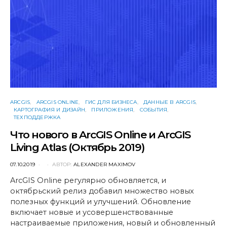
ARCGIS
ARCGIS ONLINE
ГИС ДЛЯ БИЗНЕСА
ДАННЫЕ В ARCGIS
КАРТОГРАФИЯ И ДИЗАЙН
ПРИЛОЖЕНИЯ
СОБЫТИЯ
ТЕХПОДДЕРЖКА
Что нового в ArcGIS Online и ArcGIS
Living Atlas (Октябрь 2019)
POSTED
07.10.2019
АВТОР:
ALEXANDER MAXIMOV
ON
ArcGIS Online регулярно обновляется, и
октябрьский релиз добавил множество новых
полезных функций и улучшений. Обновление
включает новые и усовершенствованные
настраиваемые приложения, новый и обновленный