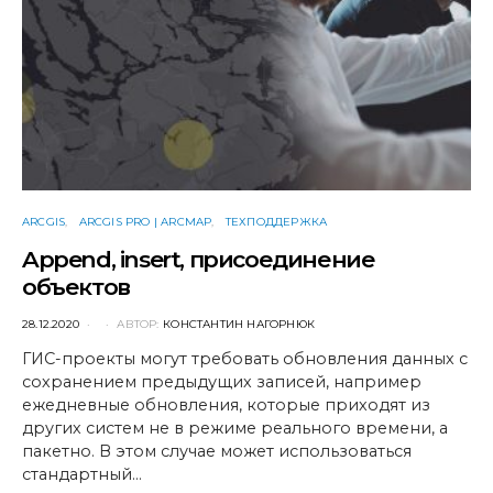
ARCGIS
ARCGIS PRO | ARCMAP
ТЕХПОДДЕРЖКА
Append, insert, присоединение
объектов
POSTED
28.12.2020
АВТОР:
КОНСТАНТИН НАГОРНЮК
ON
ГИС-проекты могут требовать обновления данных с
сохранением предыдущих записей, например
ежедневные обновления, которые приходят из
других систем не в режиме реального времени, а
пакетно. В этом случае может использоваться
стандартный…