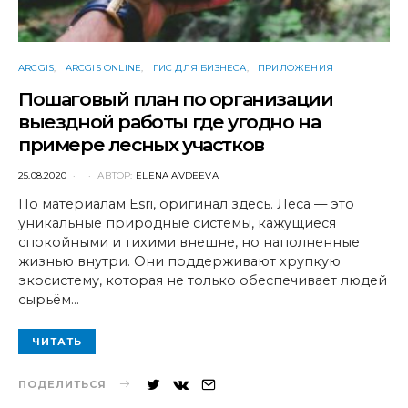
ARCGIS
ARCGIS ONLINE
ГИС ДЛЯ БИЗНЕСА
ПРИЛОЖЕНИЯ
Пошаговый план по организации
выездной работы где угодно на
примере лесных участков
POSTED
25.08.2020
АВТОР:
ELENA AVDEEVA
ON
По материалам Esri, оригинал здесь. Леса — это
уникальные природные системы, кажущиеся
спокойными и тихими внешне, но наполненные
жизнью внутри. Они поддерживают хрупкую
экосистему, которая не только обеспечивает людей
сырьём…
ЧИТАТЬ
ПОДЕЛИТЬСЯ