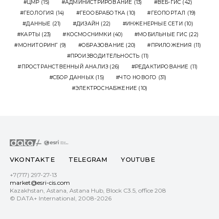
ЦМР
(15)
АДМИНИСТРИРОВАНИЕ
(13)
ВЕБ-ГИС
(42)
ГЕОЛОГИЯ
(14)
ГЕООБРАБОТКА
(10)
ГЕОПОРТАЛ
(19)
ДАННЫЕ
(21)
ДИЗАЙН
(22)
ИНЖЕНЕРНЫЕ СЕТИ
(10)
КАРТЫ
(23)
КОСМОСНИМКИ
(40)
МОБИЛЬНЫЕ ГИС
(22)
МОНИТОРИНГ
(9)
ОБРАЗОВАНИЕ
(20)
ПРИЛОЖЕНИЯ
(11)
ПРОИЗВОДИТЕЛЬНОСТЬ
(11)
ПРОСТРАНСТВЕННЫЙ АНАЛИЗ
(26)
РЕДАКТИРОВАНИЕ
(11)
СБОР ДАННЫХ
(15)
ЧТО НОВОГО
(31)
ЭЛЕКТРОСНАБЖЕНИЕ
(10)
VKONTAKTE
TELEGRAM
YOUTUBE
+7(717) 297-27-13
market@esri-cis.com
Kazakhstan, Astana, Astana Hub, Block С3.5, office 208
© DATA+ International, 2008-2026