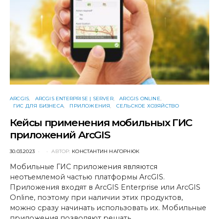
ARCGIS
ARCGIS ENTERPRISE | SERVER
ARCGIS ONLINE
ГИС ДЛЯ БИЗНЕСА
ПРИЛОЖЕНИЯ
СЕЛЬСКОЕ ХОЗЯЙСТВО
Кейсы применения мобильных ГИС
приложений ArcGIS
POSTED
30.03.2023
АВТОР:
КОНСТАНТИН НАГОРНЮК
ON
Мобильные ГИС приложения являются
неотъемлемой частью платформы ArcGIS.
Приложения входят в ArcGIS Enterprise или ArcGIS
Online, поэтому при наличии этих продуктов,
можно сразу начинать использовать их. Мобильные
приложения позволяют решать…