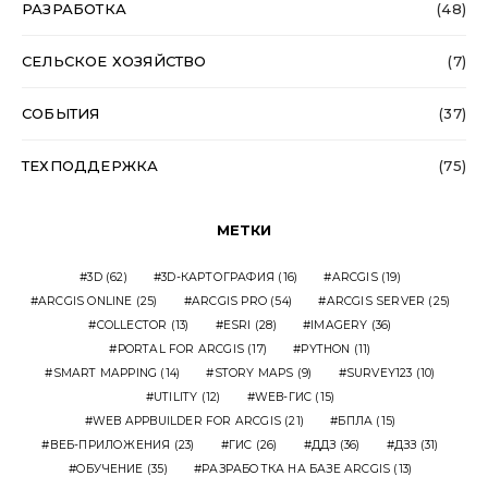
РАЗРАБОТКА
(48)
СЕЛЬСКОЕ ХОЗЯЙСТВО
(7)
СОБЫТИЯ
(37)
ТЕХПОДДЕРЖКА
(75)
МЕТКИ
3D
(62)
3D-КАРТОГРАФИЯ
(16)
ARCGIS
(19)
ARCGIS ONLINE
(25)
ARCGIS PRO
(54)
ARCGIS SERVER
(25)
COLLECTOR
(13)
ESRI
(28)
IMAGERY
(36)
PORTAL FOR ARCGIS
(17)
PYTHON
(11)
SMART MAPPING
(14)
STORY MAPS
(9)
SURVEY123
(10)
UTILITY
(12)
WEB-ГИС
(15)
WEB APPBUILDER FOR ARCGIS
(21)
БПЛА
(15)
ВЕБ-ПРИЛОЖЕНИЯ
(23)
ГИС
(26)
ДДЗ
(36)
ДЗЗ
(31)
ОБУЧЕНИЕ
(35)
РАЗРАБОТКА НА БАЗЕ ARCGIS
(13)