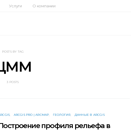
Услуги
О компании
POSTS BY TAG
ЦММ
3 POSTS
ARCGIS
ARCGIS PRO | ARCMAP
ГЕОЛОГИЯ
ДАННЫЕ В ARCGIS
Построение профиля рельефа в