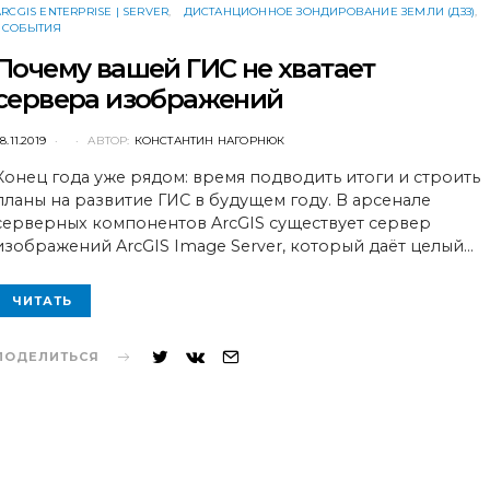
ARCGIS ENTERPRISE | SERVER
ДИСТАНЦИОННОЕ ЗОНДИРОВАНИЕ ЗЕМЛИ (ДЗЗ)
СОБЫТИЯ
Почему вашей ГИС не хватает
сервера изображений
POSTED
8.11.2019
АВТОР:
КОНСТАНТИН НАГОРНЮК
ON
Конец года уже рядом: время подводить итоги и строить
планы на развитие ГИС в будущем году. В арсенале
серверных компонентов ArcGIS существует сервер
изображений ArcGIS Image Server, который даёт целый…
ЧИТАТЬ
ПОДЕЛИТЬСЯ