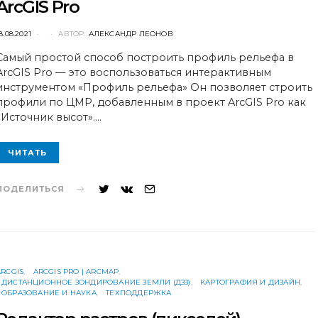
ArcGIS Pro
POSTED
8.08.2021
АВТОР:
АЛЕКСАНДР ЛЕОНОВ
ON
Самый простой способ построить профиль рельефа в
ArcGIS Pro — это воспользоваться интерактивным
инструментом «Профиль рельефа» Он позволяет строить
профили по ЦМР, добавленным в проект ArcGIS Pro как
«Источник высот».…
ЧИТАТЬ
ПОДЕЛИТЬСЯ
ARCGIS
ARCGIS PRO | ARCMAP
ДИСТАНЦИОННОЕ ЗОНДИРОВАНИЕ ЗЕМЛИ (ДЗЗ)
КАРТОГРАФИЯ И ДИЗАЙН
ОБРАЗОВАНИЕ И НАУКА
ТЕХПОДДЕРЖКА