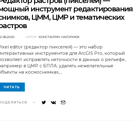
Редактор растров (пикселей) —
мощный инструмент редактирования
снимков, ЦММ, ЦМР и тематических
растров
POSTED
2.06.2020
АВТОР:
КОНСТАНТИН НАГОРНЮК
ON
Pixel editor (редактор пикселей) — это набор
интерактивных инструментов для ArcGIS Pro, который
позволяет исправлять неточности в данных о рельефе,
например в ЦМР с БПЛА; удалять нежелательные
объекты на космоснимках,…
ЧИТАТЬ
ПОДЕЛИТЬСЯ