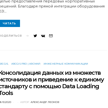
целью предоставления передовых корпоративных
решений. Благодаря прямой интеграции оборудования
DJI…
ЧИТАТЬ
ПОДЕЛИТЬСЯ
ARCGIS
ARCGIS PRO | ARCMAP
ИНЖЕНЕРНЫЕ КОММУНИКАЦИИ
Консолидация данных из множеств
источников и приведение к единому
стандарту с помощью Data Loading
Tools
POSTED
8.10.2020
АВТОР:
АЛЕКСАНДР ЛЕОНОВ
ON