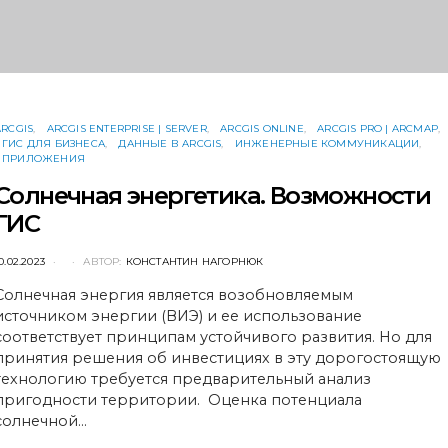
ARCGIS
ARCGIS ENTERPRISE | SERVER
ARCGIS ONLINE
ARCGIS PRO | ARCMAP
ГИС ДЛЯ БИЗНЕСА
ДАННЫЕ В ARCGIS
ИНЖЕНЕРНЫЕ КОММУНИКАЦИИ
ПРИЛОЖЕНИЯ
Солнечная энергетика. Возможности
ГИС
POSTED
0.02.2023
АВТОР:
КОНСТАНТИН НАГОРНЮК
ON
Солнечная энергия является возобновляемым
источником энергии (ВИЭ) и ее использование
соответствует принципам устойчивого развития. Но для
принятия решения об инвестициях в эту дорогостоящую
технологию требуется предварительный анализ
пригодности территории. Оценка потенциала
солнечной…