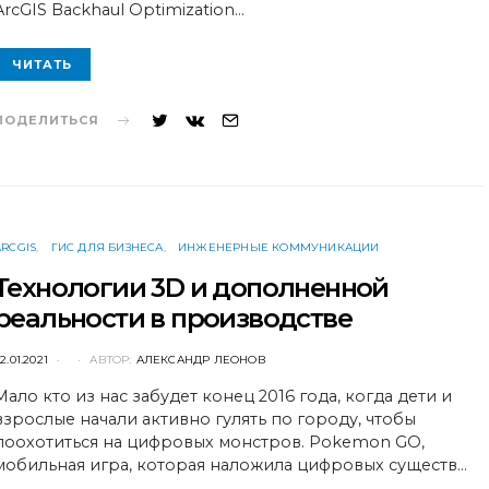
ArcGIS Backhaul Optimization…
ЧИТАТЬ
ПОДЕЛИТЬСЯ
ARCGIS
ГИС ДЛЯ БИЗНЕСА
ИНЖЕНЕРНЫЕ КОММУНИКАЦИИ
Технологии 3D и дополненной
реальности в производстве
POSTED
2.01.2021
АВТОР:
АЛЕКСАНДР ЛЕОНОВ
ON
Мало кто из нас забудет конец 2016 года, когда дети и
взрослые начали активно гулять по городу, чтобы
поохотиться на цифровых монстров. Pokemon GO,
мобильная игра, которая наложила цифровых существ…