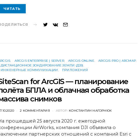
ЧИТАТЬ
ПОДЕЛИТЬСЯ
ARCGIS
ARCGIS ENTERPRISE | SERVER
ARCGIS ONLINE
ARCGIS PRO | ARCMAP
ДИСТАНЦИОННОЕ ЗОНДИРОВАНИЕ ЗЕМЛИ (ДЗЗ)
ИНЖЕНЕРНЫЕ КОММУНИКАЦИИ
ПРИЛОЖЕНИЯ
SiteScan for ArcGIS — планирование
полёта БПЛА и облачная обработка
массива снимков
POSTED
7.10.2020
2 КОММЕНТАРИЯ
АВТОР:
КОНСТАНТИН НАГОРНЮК
ON
На прошедшей 25 августа 2020 г. ежегодной
конференции AirWorks, компания DJI объявила о
заключении партнерских отношений с компаний Esri c