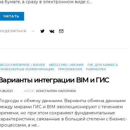
на бумаге, а сразу в электронном виде с…
ЧИТАТЬ
ПОДЕЛИТЬСЯ
ARCGIS ENTERPRISE | SERVER
ARCGIS PRO | ARCMAP
ГИС ДЛЯ БИЗНЕСА
ИНЖЕНЕРНЫЕ КОММУНИКАЦИИ
ПРИЛОЖЕНИЯ
РАЗРАБОТКА
Варианты интеграции BIM и ГИС
POSTED
1.08.2021
АВТОР:
КОНСТАНТИН НАГОРНЮК
ON
Подходы к обмену данными. Варианты обмена данными
между мирами ГИС и BIM эволюционируют с течением
времени, но при этом сохраняют фундаментальные
характеристики, связанные в большей степени с бизнес-
процессами, а не…