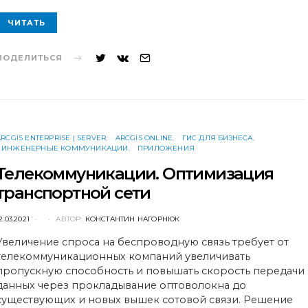
ЧИТАТЬ
ПОДЕЛИТЬСЯ
ARCGIS ENTERPRISE | SERVER
ARCGIS ONLINE
ГИС ДЛЯ БИЗНЕСА
ИНЖЕНЕРНЫЕ КОММУНИКАЦИИ
ПРИЛОЖЕНИЯ
Телекоммуникации. Оптимизация
транспортной сети
POSTED
2.03.2021
АВТОР:
КОНСТАНТИН НАГОРНЮК
ON
Увеличение спроса на беспроводную связь требует от
телекоммуникационных компаний увеличивать
пропускную способность и повышать скорость передачи
данных через прокладывание оптоволокна до
существующих и новых вышек сотовой связи. Решение