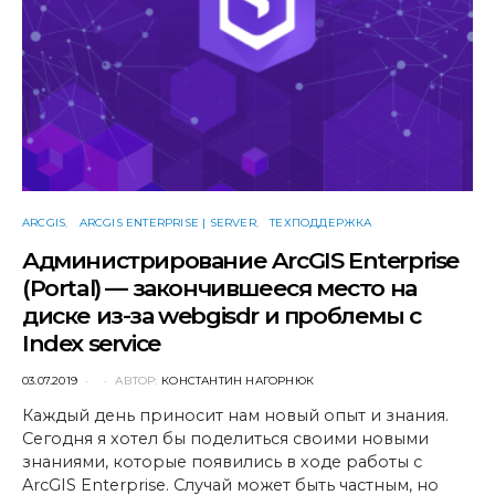
ARCGIS
ARCGIS ENTERPRISE | SERVER
ТЕХПОДДЕРЖКА
Администрирование ArcGIS Enterprise
(Portal) — закончившееся место на
диске из-за webgisdr и проблемы с
Index service
POSTED
03.07.2019
АВТОР:
КОНСТАНТИН НАГОРНЮК
ON
Каждый день приносит нам новый опыт и знания.
Cегодня я хотел бы поделиться своими новыми
знаниями, которые появились в ходе работы c
ArcGIS Enterprise. Случай может быть частным, но