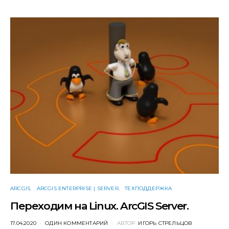
ARCGIS
ARCGIS ENTERPRISE | SERVER
ТЕХПОДДЕРЖКА
Переходим на Linux. ArcGIS Server.
POSTED
17.04.2020
ОДИН КОММЕНТАРИЙ
АВТОР:
ИГОРЬ СТРЕЛЬЦОВ