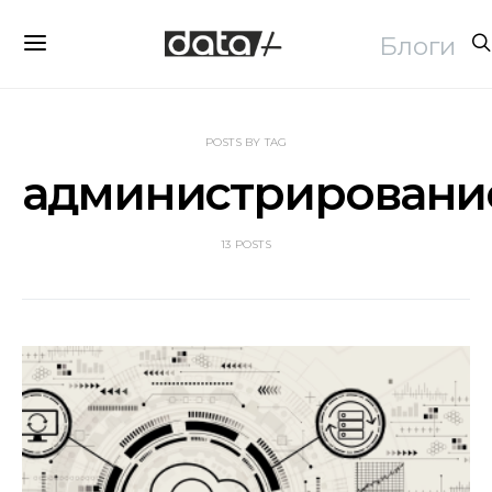
Блоги
POSTS BY TAG
администрировани
13 POSTS