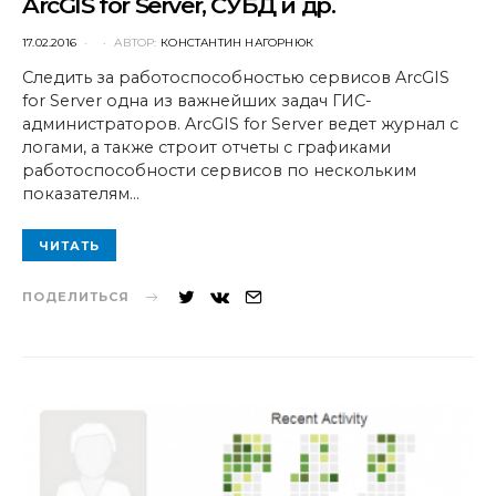
ArcGIS for Server, СУБД и др.
POSTED
17.02.2016
АВТОР:
КОНСТАНТИН НАГОРНЮК
ON
Следить за работоспособностью сервисов ArcGIS
for Server одна из важнейших задач ГИС-
администраторов. ArcGIS for Server ведет журнал с
логами, а также строит отчеты с графиками
работоспособности сервисов по нескольким
показателям…
ЧИТАТЬ
ПОДЕЛИТЬСЯ