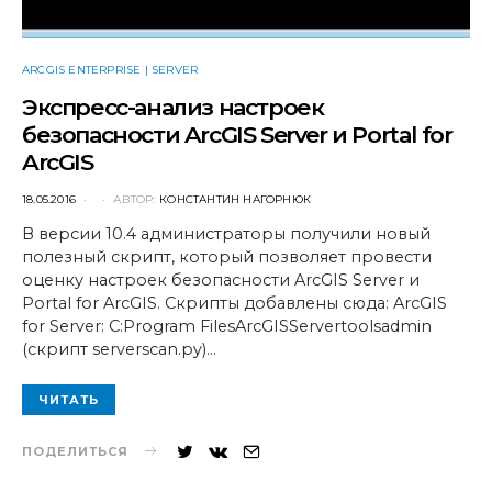
ARCGIS ENTERPRISE | SERVER
Экспресс-анализ настроек
безопасности ArcGIS Server и Portal for
ArcGIS
POSTED
18.05.2016
АВТОР:
КОНСТАНТИН НАГОРНЮК
ON
В версии 10.4 администраторы получили новый
полезный скрипт, который позволяет провести
оценку настроек безопасности ArcGIS Server и
Portal for ArcGIS. Скрипты добавлены сюда: ArcGIS
for Server: C:Program FilesArcGISServertoolsadmin
(скрипт serverscan.py)…
ЧИТАТЬ
ПОДЕЛИТЬСЯ