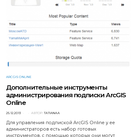
ARCGIS ONLINE
Дополнительные инструменты
администрирования подписки ArcGIS
Online
POSTED
25.12.2013
АВТОР:
TATIANAA
ON
Для управления подпиской ArcGIS Online у ее
администраторов есть набор готовых
инструментов, с помощью которых они могут