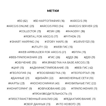
МЕТКИ
3D
(62)
3D-КАРТОГРАФИЯ
(16)
ARCGIS
(19)
ARCGIS ONLINE
(25)
ARCGIS PRO
(54)
ARCGIS SERVER
(25)
COLLECTOR
(13)
ESRI
(28)
IMAGERY
(36)
PORTAL FOR ARCGIS
(17)
PYTHON
(11)
SMART MAPPING
(14)
STORY MAPS
(9)
SURVEY123
(10)
UTILITY
(12)
WEB-ГИС
(15)
WEB APPBUILDER FOR ARCGIS
(21)
БПЛА
(15)
ВЕБ-ПРИЛОЖЕНИЯ
(23)
ГИС
(26)
ДДЗ
(36)
ДЗЗ
(31)
ОБУЧЕНИЕ
(35)
РАЗРАБОТКА НА БАЗЕ ARCGIS
(13)
ЦМР
(15)
АДМИНИСТРИРОВАНИЕ
(13)
ВЕБ-ГИС
(42)
ГЕОЛОГИЯ
(14)
ГЕООБРАБОТКА
(10)
ГЕОПОРТАЛ
(19)
ДАННЫЕ
(21)
ДИЗАЙН
(22)
ИНЖЕНЕРНЫЕ СЕТИ
(10)
КАРТЫ
(23)
КОСМОСНИМКИ
(40)
МОБИЛЬНЫЕ ГИС
(22)
МОНИТОРИНГ
(9)
ОБРАЗОВАНИЕ
(20)
ПРИЛОЖЕНИЯ
(11)
ПРОИЗВОДИТЕЛЬНОСТЬ
(11)
ПРОСТРАНСТВЕННЫЙ АНАЛИЗ
(26)
РЕДАКТИРОВАНИЕ
(11)
СБОР ДАННЫХ
(15)
ЧТО НОВОГО
(31)