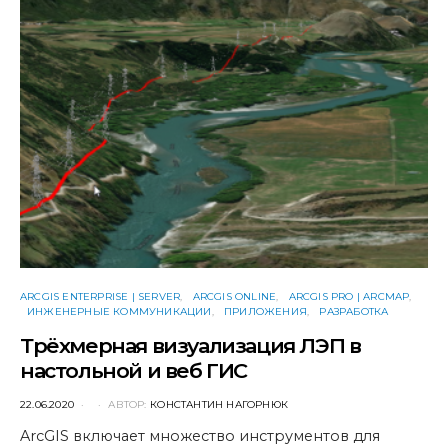
ARCGIS ENTERPRISE | SERVER
ARCGIS ONLINE
ARCGIS PRO | ARCMAP
ИНЖЕНЕРНЫЕ КОММУНИКАЦИИ
ПРИЛОЖЕНИЯ
РАЗРАБОТКА
Трёхмерная визуализация ЛЭП в
настольной и веб ГИС
POSTED
22.06.2020
АВТОР:
КОНСТАНТИН НАГОРНЮК
ON
ArcGIS включает множество инструментов для