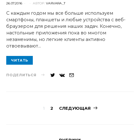
POSTED
26.07.2016
АВТОР:
VARVARA_T
ON
С каждым годом мы все больше используем
смартфоны, планшеты и любые устройства с веб-
браузером для решения наших задач. Конечно,
настольные приложения пока во многом
незаменимы, но легкие клиенты активно
отвоевывают…
ЧИТАТЬ
ПОДЕЛИТЬСЯ
Навигация
1
2
СЛЕДУЮЩАЯ
по
записям