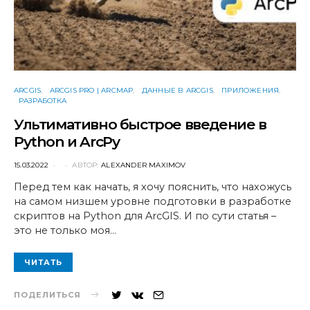
ARCGIS
ARCGIS PRO | ARCMAP
ДАННЫЕ В ARCGIS
ПРИЛОЖЕНИЯ
РАЗРАБОТКА
Ультимативно быстрое введение в
Python и ArcPy
POSTED
15.03.2022
АВТОР:
ALEXANDER MAXIMOV
ON
Перед тем как начать, я хочу пояснить, что нахожусь
на самом низшем уровне подготовки в разработке
скриптов на Python для ArcGIS. И по сути статья –
это не только моя…
ЧИТАТЬ
ПОДЕЛИТЬСЯ