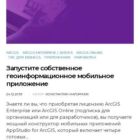
ARCGIS
ARCGIS ENTERPRISE | SERVER
ARCGIS ONLINE
ГИС ДЛЯ БИЗНЕСА
ПРИЛОЖЕНИЯ
РАЗРАБОТКА
Запустите собственное
геоинформационное мобильное
приложение
POSTED
24.12.2019
АВТОР:
КОНСТАНТИН НАГОРНЮК
ON
Знаете ли вы, что приобретая лицензию ArcGIS
Enterprise или ArcGIS Online (подписка для
организаций или для разработчиков), вы получаете
мощный конструктор мобильных приложений
AppStudio for ArcGIS, который включает четыре
готовых…