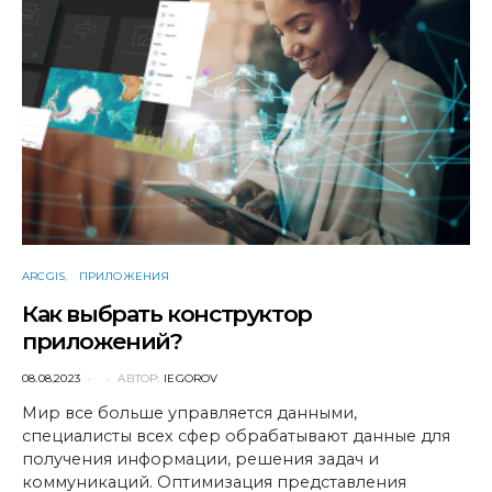
ARCGIS
ПРИЛОЖЕНИЯ
Как выбрать конструктор
приложений?
POSTED
08.08.2023
АВТОР:
IEGOROV
ON
Мир все больше управляется данными,
специалисты всех сфер обрабатывают данные для
получения информации, решения задач и
коммуникаций. Оптимизация представления