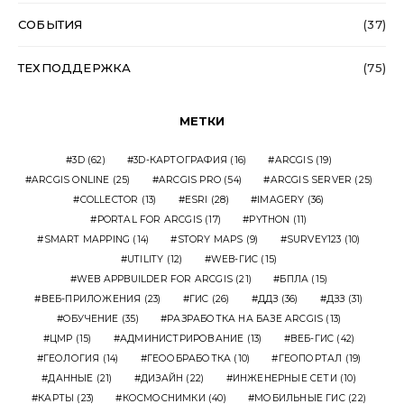
СОБЫТИЯ
(37)
ТЕХПОДДЕРЖКА
(75)
МЕТКИ
3D
(62)
3D-КАРТОГРАФИЯ
(16)
ARCGIS
(19)
ARCGIS ONLINE
(25)
ARCGIS PRO
(54)
ARCGIS SERVER
(25)
COLLECTOR
(13)
ESRI
(28)
IMAGERY
(36)
PORTAL FOR ARCGIS
(17)
PYTHON
(11)
SMART MAPPING
(14)
STORY MAPS
(9)
SURVEY123
(10)
UTILITY
(12)
WEB-ГИС
(15)
WEB APPBUILDER FOR ARCGIS
(21)
БПЛА
(15)
ВЕБ-ПРИЛОЖЕНИЯ
(23)
ГИС
(26)
ДДЗ
(36)
ДЗЗ
(31)
ОБУЧЕНИЕ
(35)
РАЗРАБОТКА НА БАЗЕ ARCGIS
(13)
ЦМР
(15)
АДМИНИСТРИРОВАНИЕ
(13)
ВЕБ-ГИС
(42)
ГЕОЛОГИЯ
(14)
ГЕООБРАБОТКА
(10)
ГЕОПОРТАЛ
(19)
ДАННЫЕ
(21)
ДИЗАЙН
(22)
ИНЖЕНЕРНЫЕ СЕТИ
(10)
КАРТЫ
(23)
КОСМОСНИМКИ
(40)
МОБИЛЬНЫЕ ГИС
(22)