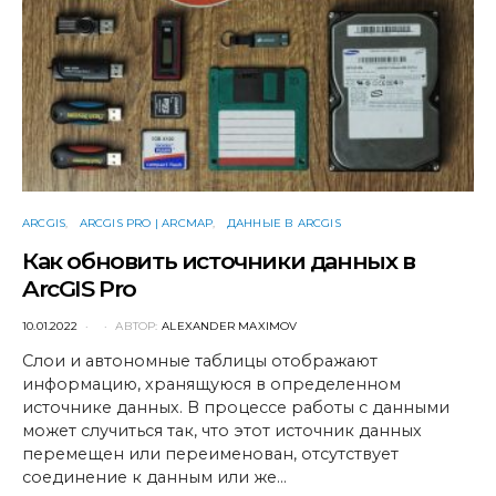
ARCGIS
ARCGIS PRO | ARCMAP
ДАННЫЕ В ARCGIS
Как обновить источники данных в
ArcGIS Pro
POSTED
10.01.2022
АВТОР:
ALEXANDER MAXIMOV
ON
Слои и автономные таблицы отображают
информацию, хранящуюся в определенном
источнике данных. В процессе работы с данными
может случиться так, что этот источник данных
перемещен или переименован, отсутствует
соединение к данным или же…