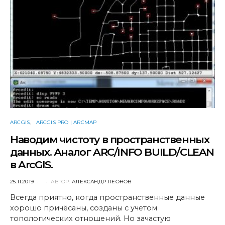
ARCGIS
ARCGIS PRO | ARCMAP
Наводим чистоту в пространственных
данных. Аналог ARC/INFO BUILD/CLEAN
в ArcGIS.
POSTED
25.11.2019
АВТОР:
АЛЕКСАНДР ЛЕОНОВ
ON
Всегда приятно, когда пространственные данные
хорошо причёсаны, созданы с учетом
топологических отношений. Но зачастую