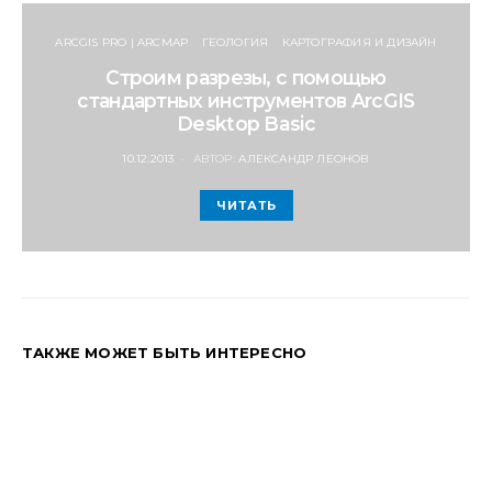
ARCGIS PRO | ARCMAP
ГЕОЛОГИЯ
КАРТОГРАФИЯ И ДИЗАЙН
Строим разрезы, с помощью
стандартных инструментов ArcGIS
Desktop Basic
POSTED
10.12.2013
АВТОР:
АЛЕКСАНДР ЛЕОНОВ
ON
ЧИТАТЬ
ТАКЖЕ МОЖЕТ БЫТЬ ИНТЕРЕСНО