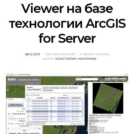
Viewer на базе
технологии ArcGIS
for Server
POSTED
08.12.2013
7.3K ПРОСМОТРОВ
2 МИНУТ ЧТЕНИЯ
ON
АВТОР:
КОНСТАНТИН НАГОРНЮК