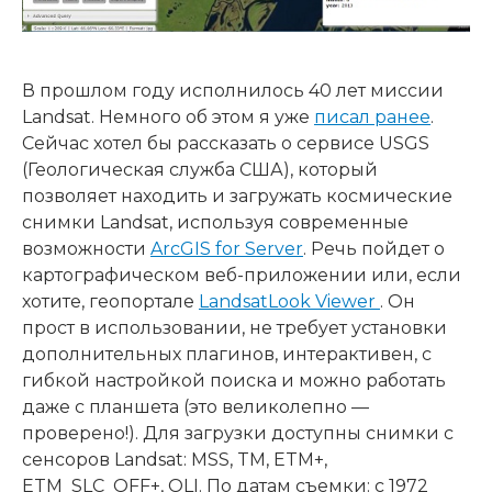
В прошлом году исполнилось 40 лет миссии
Landsat. Немного об этом я уже
писал ранее
.
Сейчас хотел бы рассказать о сервисе USGS
(Геологическая служба США), который
позволяет находить и загружать космические
снимки Landsat, используя современные
возможности
ArcGIS for Server
. Речь пойдет о
картографическом веб-приложении или, если
хотите, геопортале
LandsatLook Viewer
. Он
прост в использовании, не требует установки
дополнительных плагинов, интерактивен, с
гибкой настройкой поиска и можно работать
даже с планшета (это великолепно —
проверено!). Для загрузки доступны снимки с
сенсоров Landsat: MSS, TM, ETM+,
ETM_SLC_OFF+, OLI. По датам съемки: с 1972