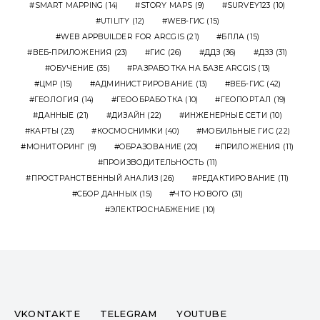
SMART MAPPING
(14)
STORY MAPS
(9)
SURVEY123
(10)
UTILITY
(12)
WEB-ГИС
(15)
WEB APPBUILDER FOR ARCGIS
(21)
БПЛА
(15)
ВЕБ-ПРИЛОЖЕНИЯ
(23)
ГИС
(26)
ДДЗ
(36)
ДЗЗ
(31)
ОБУЧЕНИЕ
(35)
РАЗРАБОТКА НА БАЗЕ ARCGIS
(13)
ЦМР
(15)
АДМИНИСТРИРОВАНИЕ
(13)
ВЕБ-ГИС
(42)
ГЕОЛОГИЯ
(14)
ГЕООБРАБОТКА
(10)
ГЕОПОРТАЛ
(19)
ДАННЫЕ
(21)
ДИЗАЙН
(22)
ИНЖЕНЕРНЫЕ СЕТИ
(10)
КАРТЫ
(23)
КОСМОСНИМКИ
(40)
МОБИЛЬНЫЕ ГИС
(22)
МОНИТОРИНГ
(9)
ОБРАЗОВАНИЕ
(20)
ПРИЛОЖЕНИЯ
(11)
ПРОИЗВОДИТЕЛЬНОСТЬ
(11)
ПРОСТРАНСТВЕННЫЙ АНАЛИЗ
(26)
РЕДАКТИРОВАНИЕ
(11)
СБОР ДАННЫХ
(15)
ЧТО НОВОГО
(31)
ЭЛЕКТРОСНАБЖЕНИЕ
(10)
VKONTAKTE
TELEGRAM
YOUTUBE