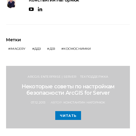
Константин Нагорнюк
Метки
IMAGERY
ДДЗ
ДЗЗ
КОСМОСНИМКИ
ARCGIS ENTERPRISE | SERVER
ТЕХПОДДЕРЖКА
Некоторые советы по настройкам
безопасности ArcGIS for Server
POSTED
07.12.2013
АВТОР:
КОНСТАНТИН НАГОРНЮК
ON
ЧИТАТЬ