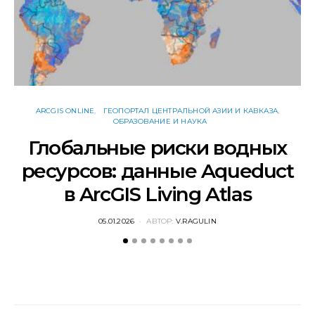
ARCGIS ONLINE
ГЕОПОРТАЛ ЦЕНТРАЛЬНОЙ АЗИИ И КАВКАЗА
ОБРАЗОВАНИЕ И НАУКА
Глобальные риски водных
ресурсов: данные Aqueduct
в ArcGIS Living Atlas
POSTED
05.01.2026
АВТОР:
V.RAGULIN
ON