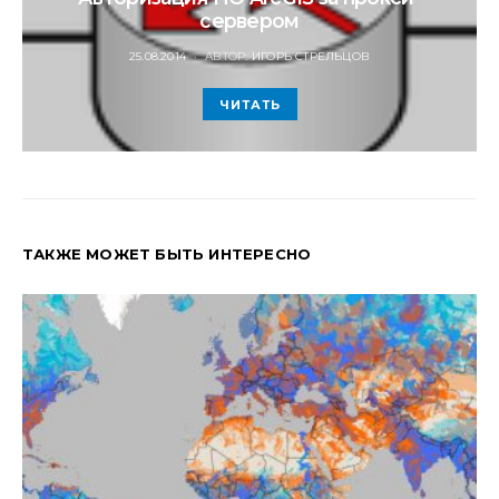
сервером
POSTED
25.08.2014
АВТОР:
ИГОРЬ СТРЕЛЬЦОВ
ON
ЧИТАТЬ
ТАКЖЕ МОЖЕТ БЫТЬ ИНТЕРЕСНО