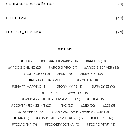
СЕЛЬСКОЕ ХОЗЯЙСТВО
(7)
СОБЫТИЯ
(37)
ТЕХПОДДЕРЖКА
(75)
МЕТКИ
3D
(62)
3D-КАРТОГРАФИЯ
(16)
ARCGIS
(19)
ARCGIS ONLINE
(25)
ARCGIS PRO
(54)
ARCGIS SERVER
(25)
COLLECTOR
(13)
ESRI
(28)
IMAGERY
(36)
PORTAL FOR ARCGIS
(17)
PYTHON
(11)
SMART MAPPING
(14)
STORY MAPS
(9)
SURVEY123
(10)
UTILITY
(12)
WEB-ГИС
(15)
WEB APPBUILDER FOR ARCGIS
(21)
БПЛА
(15)
ВЕБ-ПРИЛОЖЕНИЯ
(23)
ГИС
(26)
ДДЗ
(36)
ДЗЗ
(31)
ОБУЧЕНИЕ
(35)
РАЗРАБОТКА НА БАЗЕ ARCGIS
(13)
ЦМР
(15)
АДМИНИСТРИРОВАНИЕ
(13)
ВЕБ-ГИС
(42)
ГЕОЛОГИЯ
(14)
ГЕООБРАБОТКА
(10)
ГЕОПОРТАЛ
(19)