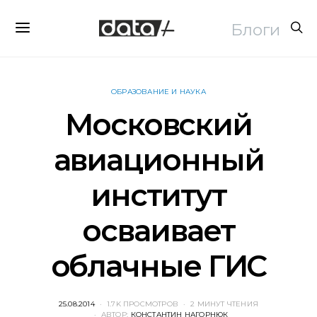
Блоги
ОБРАЗОВАНИЕ И НАУКА
Московский
авиационный
институт
осваивает
облачные ГИС
POSTED
25.08.2014
1.7K ПРОСМОТРОВ
2 МИНУТ ЧТЕНИЯ
ON
АВТОР:
КОНСТАНТИН НАГОРНЮК