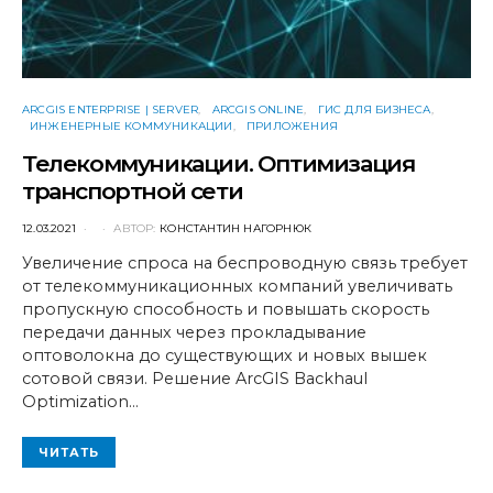
ARCGIS ENTERPRISE | SERVER
ARCGIS ONLINE
ГИС ДЛЯ БИЗНЕСА
ИНЖЕНЕРНЫЕ КОММУНИКАЦИИ
ПРИЛОЖЕНИЯ
Телекоммуникации. Оптимизация
транспортной сети
POSTED
12.03.2021
АВТОР:
КОНСТАНТИН НАГОРНЮК
ON
Увеличение спроса на беспроводную связь требует
от телекоммуникационных компаний увеличивать
пропускную способность и повышать скорость
передачи данных через прокладывание
оптоволокна до существующих и новых вышек
сотовой связи. Решение ArcGIS Backhaul
Optimization…
ЧИТАТЬ