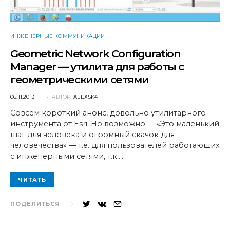
ИНЖЕНЕРНЫЕ КОММУНИКАЦИИ
Geometric Network Configuration
Manager — утилита для работы с
геометрическими сетями
POSTED
06.11.2013
АВТОР:
ALEXSK4
ON
Совсем короткий анонс, довольно утилитарного
инструмента от Esri. Но возможно — «Это маленький
шаг для человека и огромный скачок для
человечества» — т.е. для пользователей работающих
с инженерными сетями, т.к.…
ЧИТАТЬ
ПОДЕЛИТЬСЯ