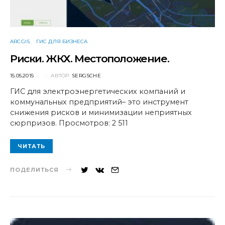
ARCGIS
ГИС ДЛЯ БИЗНЕСА
Риски. ЖКХ. Местоположение.
POSTED
15.05.2015
АВТОР:
SERGSCHE
ON
ГИС для электроэнергетических компаний и
коммунальных предприятий– это инструмент
снижения рисков и минимизации неприятных
сюрпризов. Просмотров: 2 511
ЧИТАТЬ
ПОДЕЛИТЬСЯ