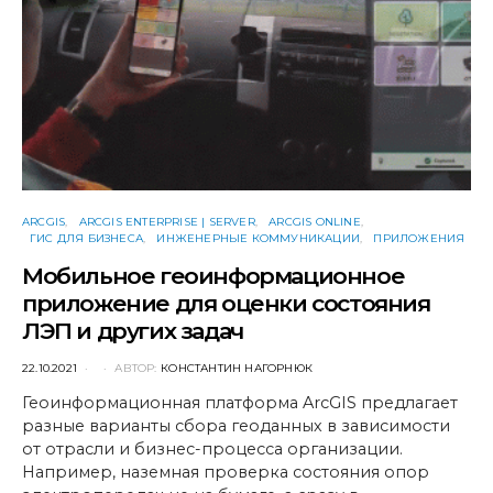
ARCGIS
ARCGIS ENTERPRISE | SERVER
ARCGIS ONLINE
ГИС ДЛЯ БИЗНЕСА
ИНЖЕНЕРНЫЕ КОММУНИКАЦИИ
ПРИЛОЖЕНИЯ
Мобильное геоинформационное
приложение для оценки состояния
ЛЭП и других задач
POSTED
22.10.2021
АВТОР:
КОНСТАНТИН НАГОРНЮК
ON
Геоинформационная платформа ArcGIS предлагает
разные варианты сбора геоданных в зависимости
от отрасли и бизнес-процесса организации.
Например, наземная проверка состояния опор