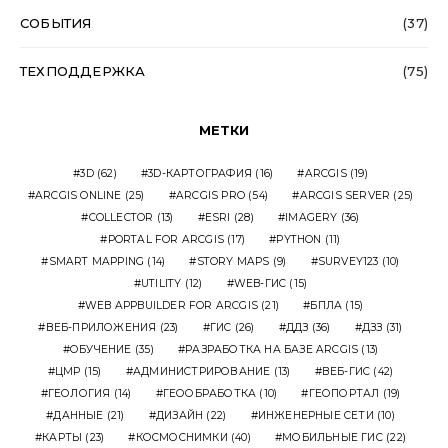
СОБЫТИЯ
(37)
ТЕХПОДДЕРЖКА
(75)
МЕТКИ
3D
(62)
3D-КАРТОГРАФИЯ
(16)
ARCGIS
(19)
ARCGIS ONLINE
(25)
ARCGIS PRO
(54)
ARCGIS SERVER
(25)
COLLECTOR
(13)
ESRI
(28)
IMAGERY
(36)
PORTAL FOR ARCGIS
(17)
PYTHON
(11)
SMART MAPPING
(14)
STORY MAPS
(9)
SURVEY123
(10)
UTILITY
(12)
WEB-ГИС
(15)
WEB APPBUILDER FOR ARCGIS
(21)
БПЛА
(15)
ВЕБ-ПРИЛОЖЕНИЯ
(23)
ГИС
(26)
ДДЗ
(36)
ДЗЗ
(31)
ОБУЧЕНИЕ
(35)
РАЗРАБОТКА НА БАЗЕ ARCGIS
(13)
ЦМР
(15)
АДМИНИСТРИРОВАНИЕ
(13)
ВЕБ-ГИС
(42)
ГЕОЛОГИЯ
(14)
ГЕООБРАБОТКА
(10)
ГЕОПОРТАЛ
(19)
ДАННЫЕ
(21)
ДИЗАЙН
(22)
ИНЖЕНЕРНЫЕ СЕТИ
(10)
КАРТЫ
(23)
КОСМОСНИМКИ
(40)
МОБИЛЬНЫЕ ГИС
(22)