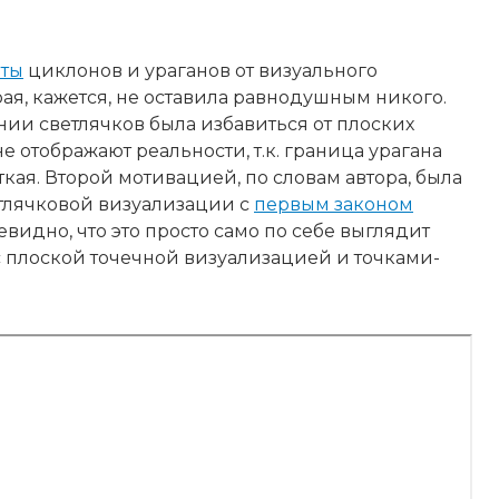
рты
циклонов и ураганов от визуального
орая, кажется, не оставила равнодушным никого.
ии светлячков была избавиться от плоских
е отображают реальности, т.к. граница урагана
ткая. Второй мотивацией, по словам автора, была
етлячковой визуализации с
первым законом
очевидно, что это просто само по себе выглядит
 с плоской точечной визуализацией и точками-