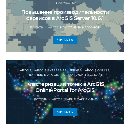
РАЗРАБОТКА
Повышение производительности
сервисов в ArcGIS Server 10.6.1
POSTED
13.11.2018
АВТОР:
КОНСТАНТИН НАГОРНЮК
ON
ЧИТАТЬ
ARCGIS
ARCGIS ENTERPRISE | SERVER
ARCGIS ONLINE
ДАННЫЕ В ARCGIS
КАРТОГРАФИЯ И ДИЗАЙН
Кластеризация точек в ArcGIS
Online\Portal for ArcGIS
POSTED
19.11.2018
АВТОР:
МАРИЯ САКИРКИНА
ON
ЧИТАТЬ