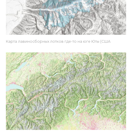
Карта лавиносборных лотков где-то на юге Юты (США