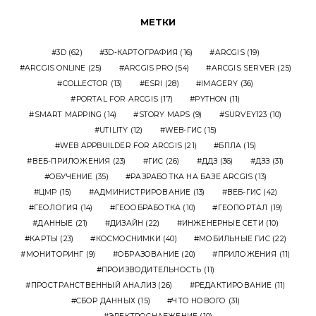
МЕТКИ
3D
(62)
3D-КАРТОГРАФИЯ
(16)
ARCGIS
(19)
ARCGIS ONLINE
(25)
ARCGIS PRO
(54)
ARCGIS SERVER
(25)
COLLECTOR
(13)
ESRI
(28)
IMAGERY
(36)
PORTAL FOR ARCGIS
(17)
PYTHON
(11)
SMART MAPPING
(14)
STORY MAPS
(9)
SURVEY123
(10)
UTILITY
(12)
WEB-ГИС
(15)
WEB APPBUILDER FOR ARCGIS
(21)
БПЛА
(15)
ВЕБ-ПРИЛОЖЕНИЯ
(23)
ГИС
(26)
ДДЗ
(36)
ДЗЗ
(31)
ОБУЧЕНИЕ
(35)
РАЗРАБОТКА НА БАЗЕ ARCGIS
(13)
ЦМР
(15)
АДМИНИСТРИРОВАНИЕ
(13)
ВЕБ-ГИС
(42)
ГЕОЛОГИЯ
(14)
ГЕООБРАБОТКА
(10)
ГЕОПОРТАЛ
(19)
ДАННЫЕ
(21)
ДИЗАЙН
(22)
ИНЖЕНЕРНЫЕ СЕТИ
(10)
КАРТЫ
(23)
КОСМОСНИМКИ
(40)
МОБИЛЬНЫЕ ГИС
(22)
МОНИТОРИНГ
(9)
ОБРАЗОВАНИЕ
(20)
ПРИЛОЖЕНИЯ
(11)
ПРОИЗВОДИТЕЛЬНОСТЬ
(11)
ПРОСТРАНСТВЕННЫЙ АНАЛИЗ
(26)
РЕДАКТИРОВАНИЕ
(11)
СБОР ДАННЫХ
(15)
ЧТО НОВОГО
(31)