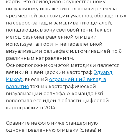
карты. Это приводило к существенному
визуальному искажению пластики рельефа:
чрезмерной экспозиции участков, обращённых
на северо-запад, и замыливанию деталей,
попадающих в зону световой тени. Так вот
метод разнонаправленной отмывки
использует алгоритм непараллельной
визуализации рельефа с иллюминацией по 6
различным направлениям.
Основоположником этой методики является
великий швейцарский картограф
Эдуард
Имхоф
, внёсший
огромнейший вклад в
развитие
техник картографической
визуализации рельефа. А команда Esri
воплотила его идеи в области цифровой
картографии в 2014 г.
Сравните на фото ниже стандартную
однонаправленную отмывку (слева) и