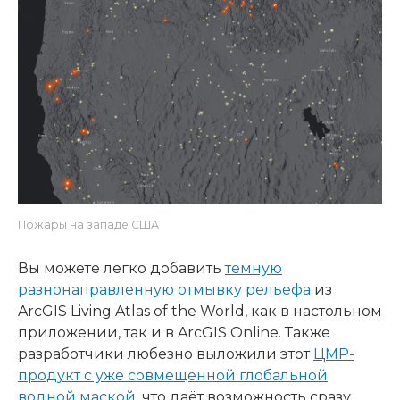
Пожары на западе США
Вы можете легко добавить
темную
разнонаправленную отмывку рельефа
из
ArcGIS Living Atlas of the World, как в настольном
приложении, так и в ArcGIS Online. Также
разработчики любезно выложили этот
ЦМР-
продукт с уже совмещенной глобальной
водной маской
, что даёт возможность сразу