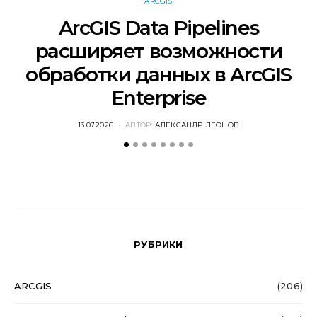
ARCGIS
ArcGIS Data Pipelines
расширяет возможности
обработки данных в ArcGIS
Enterprise
POSTED
13.07.2026
АВТОР:
АЛЕКСАНДР ЛЕОНОВ
ON
РУБРИКИ
ARCGIS
(206)