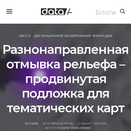
Блоги
ARCGIS
ДИСТАНЦИОННОЕ ЗОНДИРОВАНИЕ ЗЕМЛИ (ДЗЗ)
Разнонаправленная
отмывка рельефа –
продвинутая
подложка для
тематических карт
POSTED
13.11.2018
6.7K ПРОСМОТРОВ
2 МИНУТ ЧТЕНИЯ
ON
АВТОР:
EVGENY PANCHENKO