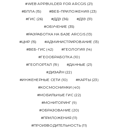
WEB APPBUILDER FOR ARCGIS
(21)
БПЛА
(15)
ВЕБ-ПРИЛОЖЕНИЯ
(23)
ГИС
(26)
ДДЗ
(36)
ДЗЗ
(31)
ОБУЧЕНИЕ
(35)
РАЗРАБОТКА НА БАЗЕ ARCGIS
(13)
ЦМР
(15)
АДМИНИСТРИРОВАНИЕ
(13)
ВЕБ-ГИС
(42)
ГЕОЛОГИЯ
(14)
ГЕООБРАБОТКА
(10)
ГЕОПОРТАЛ
(19)
ДАННЫЕ
(21)
ДИЗАЙН
(22)
ИНЖЕНЕРНЫЕ СЕТИ
(10)
КАРТЫ
(23)
КОСМОСНИМКИ
(40)
ARCGIS
ARCGIS PRO | ARCMAP
ARCGIS
ARCGIS ENTER
МОБИЛЬНЫЕ ГИС
(22)
ИСКУССТВЕННЫЙ ИНТЕЛЛЕКТ
ТЕХПОДДЕ
МОНИТОРИНГ
(9)
Классификация
От ArcGIS GeoEve
ОБРАЗОВАНИЕ
(20)
изображений в ArcGIS с
Velocity: э
помощью LLM
обработки д
ПРИЛОЖЕНИЯ
(11)
реальном вр
ПРОИЗВОДИТЕЛЬНОСТЬ
(11)
POSTED
18.05.2026
АВТОР:
V.RAGULIN
экосистеме