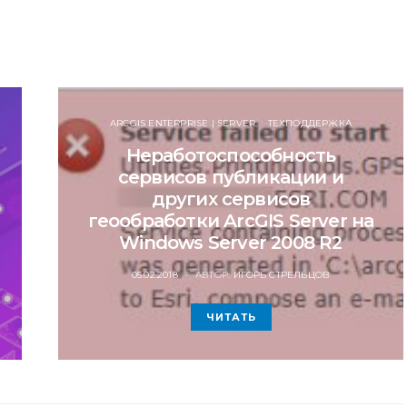
ARCGIS ENTERPRISE | SERVER
ТЕХПОДДЕРЖКА
Неработоспособность
сервисов публикации и
других сервисов
геообработки ArcGIS Server на
Windows Server 2008 R2
POSTED
05.02.2018
АВТОР:
ИГОРЬ СТРЕЛЬЦОВ
ON
ЧИТАТЬ