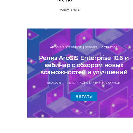
ОБУЧЕНИЕ
ARCGIS ENTERPRISE | SERVER
СОБЫТИЯ
Релиз ArcGIS Enterprise 10.6 и
вебинар с обзором новых
возможностей и улучшений
POSTED
18.01.2018
АВТОР:
КОНСТАНТИН НАГОРНЮК
ON
ЧИТАТЬ