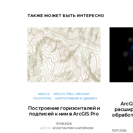
ТАКЖЕ МОЖЕТ БЫТЬ ИНТЕРЕСНО
ARCGIS
ARCGIS PRO | ARCMAP
ГЕОЛОГИЯ
КАРТОГРАФИЯ И ДИЗАЙН
ArcGI
Построение горизонталей и
расшир
подписей к ним в ArcGIS Pro
обработ
POSTED
07.08.2026
АВТОР:
КОНСТАНТИН НАГОРНЮК
ON
POSTED
13.07.2026