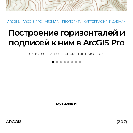
ARCGIS
ARCGIS PRO | ARCMAP
ГЕОЛОГИЯ
КАРТОГРАФИЯ И ДИЗАЙН
Построение горизонталей и
подписей к ним в ArcGIS Pro
POSTED
07.08.2026
АВТОР:
КОНСТАНТИН НАГОРНЮК
ON
РУБРИКИ
ARCGIS
(207)