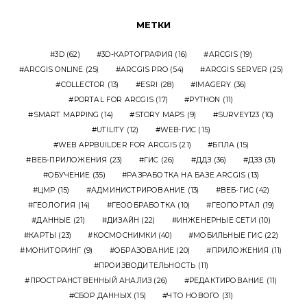
МЕТКИ
3D
(62)
3D-КАРТОГРАФИЯ
(16)
ARCGIS
(19)
ARCGIS ONLINE
(25)
ARCGIS PRO
(54)
ARCGIS SERVER
(25)
COLLECTOR
(13)
ESRI
(28)
IMAGERY
(36)
PORTAL FOR ARCGIS
(17)
PYTHON
(11)
SMART MAPPING
(14)
STORY MAPS
(9)
SURVEY123
(10)
UTILITY
(12)
WEB-ГИС
(15)
WEB APPBUILDER FOR ARCGIS
(21)
БПЛА
(15)
ВЕБ-ПРИЛОЖЕНИЯ
(23)
ГИС
(26)
ДДЗ
(36)
ДЗЗ
(31)
ОБУЧЕНИЕ
(35)
РАЗРАБОТКА НА БАЗЕ ARCGIS
(13)
ЦМР
(15)
АДМИНИСТРИРОВАНИЕ
(13)
ВЕБ-ГИС
(42)
ГЕОЛОГИЯ
(14)
ГЕООБРАБОТКА
(10)
ГЕОПОРТАЛ
(19)
ДАННЫЕ
(21)
ДИЗАЙН
(22)
ИНЖЕНЕРНЫЕ СЕТИ
(10)
КАРТЫ
(23)
КОСМОСНИМКИ
(40)
МОБИЛЬНЫЕ ГИС
(22)
МОНИТОРИНГ
(9)
ОБРАЗОВАНИЕ
(20)
ПРИЛОЖЕНИЯ
(11)
ПРОИЗВОДИТЕЛЬНОСТЬ
(11)
ПРОСТРАНСТВЕННЫЙ АНАЛИЗ
(26)
РЕДАКТИРОВАНИЕ
(11)
СБОР ДАННЫХ
(15)
ЧТО НОВОГО
(31)