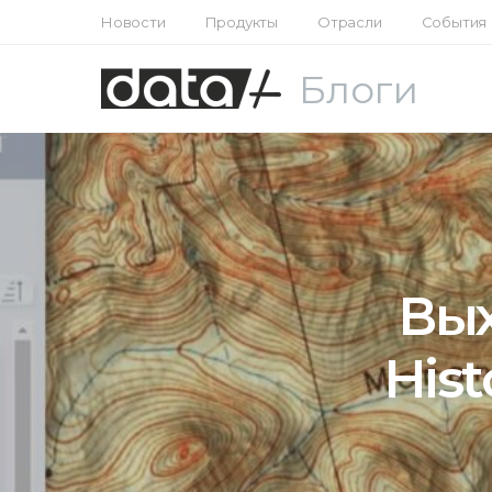
Новости
Продукты
Отрасли
События
Блоги
Вых
Hist