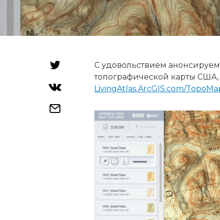
С удовольствием анонсируем
топографической карты США, 
LivingAtlas.ArcGIS.com/TopoMa